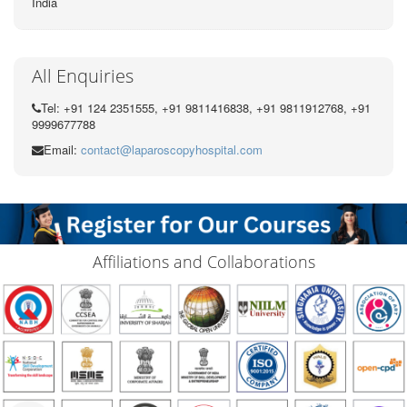
India
All Enquiries
Tel: +91 124 2351555, +91 9811416838, +91 9811912768, +91
9999677788
Email:
contact@laparoscopyhospital.com
Affiliations and Collaborations