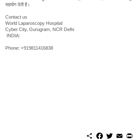
सहयोग देती है।
Contact us
World Laparoscopy Hospital
Cyber City, Gurugram, NCR Delhi
INDIA:
Phone: +919811416838
S
F
T
E
P
h
a
w
m
r