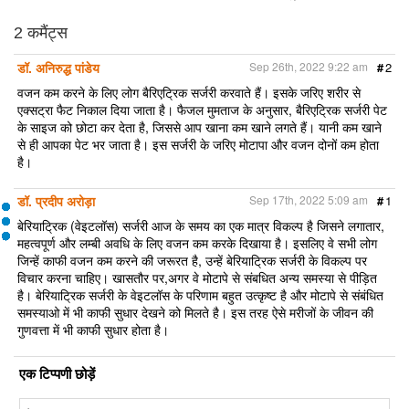
a
c
i
a
i
r
e
t
i
n
2 कमैंट्स
e
b
t
l
t
o
e
डॉ. अनिरुद्ध पांडेय
Sep 26th, 2022 9:22 am
#
2
o
r
k
वजन कम करने के लिए लोग बैरिएट्रिक सर्जरी करवाते हैं। इसके जरिए शरीर से
एक्सट्रा फैट निकाल दिया जाता है। फैजल मुमताज के अनुसार, बैरिएट्रिक सर्जरी पेट
के साइज को छोटा कर देता है, जिससे आप खाना कम खाने लगते हैं। यानी कम खाने
से ही आपका पेट भर जाता है। इस सर्जरी के जरिए मोटापा और वजन दोनों कम होता
है।
डॉ. प्रदीप अरोड़ा
Sep 17th, 2022 5:09 am
#
1
बेरियाट्रिक (वेइटलॉस) सर्जरी आज के समय का एक मात्र विकल्प है जिसने लगातार,
महत्वपूर्ण और लम्बी अवधि के लिए वजन कम करके दिखाया है। इसलिए वे सभी लोग
जिन्हें काफी वजन कम करने की जरूरत है, उन्हें बेरियाट्रिक सर्जरी के विकल्प पर
विचार करना चाहिए। खासतौर पर,अगर वे मोटापे से संबधित अन्य समस्या से पीड़ित
है। बेरियाट्रिक सर्जरी के वेइटलॉस के परिणाम बहुत उत्कृष्ट है और मोटापे से संबंधित
समस्याओ में भी काफी सुधार देखने को मिलते है। इस तरह ऐसे मरीजों के जीवन की
गुणवत्ता में भी काफी सुधार होता है।
एक टिप्पणी छोड़ें