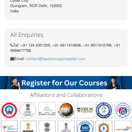
Cyber City
Gurugram, NCR Delhi, 122002
India
All Enquiries
Tel: +91 124 2351555, +91 9811416838, +91 9811912768, +91
9999677788
Email:
contact@laparoscopyhospital.com
Affiliations and Collaborations