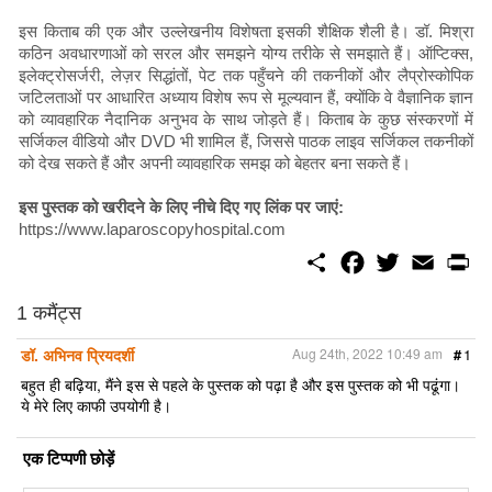
इस किताब की एक और उल्लेखनीय विशेषता इसकी शैक्षिक शैली है। डॉ. मिश्रा
कठिन अवधारणाओं को सरल और समझने योग्य तरीके से समझाते हैं। ऑप्टिक्स,
इलेक्ट्रोसर्जरी, लेज़र सिद्धांतों, पेट तक पहुँचने की तकनीकों और लैप्रोस्कोपिक
जटिलताओं पर आधारित अध्याय विशेष रूप से मूल्यवान हैं, क्योंकि वे वैज्ञानिक ज्ञान
को व्यावहारिक नैदानिक ​​अनुभव के साथ जोड़ते हैं। किताब के कुछ संस्करणों में
सर्जिकल वीडियो और DVD भी शामिल हैं, जिससे पाठक लाइव सर्जिकल तकनीकों
को देख सकते हैं और अपनी व्यावहारिक समझ को बेहतर बना सकते हैं।
इस पुस्तक को खरीदने के लिए नीचे दिए गए लिंक पर जाएं:
https://www.laparoscopyhospital.com
S
F
T
E
P
h
a
w
m
r
a
c
i
a
i
r
e
t
i
n
1 कमैंट्स
e
b
t
l
t
o
e
डॉ. अभिनव प्रियदर्शी
Aug 24th, 2022 10:49 am
#
1
o
r
k
बहुत ही बढ़िया, मैंने इस से पहले के पुस्तक को पढ़ा है और इस पुस्तक को भी पढूंगा।
ये मेरे लिए काफी उपयोगी है।
एक टिप्पणी छोड़ें