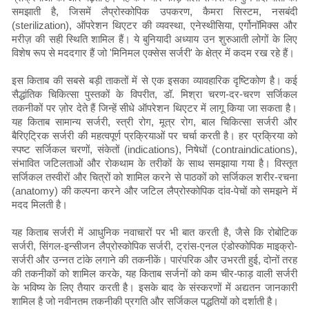
समझाती है, जिसमें लैप्रोस्कोपिक उपकरण, कैमरा सिस्टम, नसबंदी
(sterilization), ऑपरेशन थिएटर की व्यवस्था, एनेस्थीसिया, एर्गोनॉमिक्स और
मरीज़ की सही स्थिति शामिल हैं। ये बुनियादी अध्याय उन शुरुआती लोगों के लिए
विशेष रूप से मददगार हैं जो 'मिनिमल एक्सेस सर्जरी' के क्षेत्र में कदम रख रहे हैं।
इस किताब की सबसे बड़ी ताकतों में से एक इसका व्यावहारिक दृष्टिकोण है। कई
सैद्धांतिक चिकित्सा पुस्तकों के विपरीत, डॉ. मिश्रा चरण-दर-चरण सर्जिकल
तकनीकों पर ज़ोर देते हैं जिन्हें सीधे ऑपरेशन थिएटर में लागू किया जा सकता है।
यह किताब सामान्य सर्जरी, स्त्री रोग, मूत्र रोग, बाल चिकित्सा सर्जरी और
बैरिएट्रिक सर्जरी की महत्वपूर्ण प्रक्रियाओं पर चर्चा करती है। हर प्रक्रिया को
स्पष्ट सर्जिकल चरणों, संकेतों (indications), निषेधों (contraindications),
संभावित जटिलताओं और रोकथाम के तरीकों के साथ समझाया गया है। विस्तृत
सर्जिकल तस्वीरों और चित्रों को शामिल करने से पाठकों को सर्जिकल शरीर-रचना
(anatomy) की कल्पना करने और जटिल लैप्रोस्कोपिक दांव-पेचों को समझने में
मदद मिलती है।
यह किताब सर्जरी में आधुनिक नवाचारों पर भी बात करती है, जैसे कि रोबोटिक
सर्जरी, सिंगल-इन्सीजन लैप्रोस्कोपिक सर्जरी, ट्रांस-एनल एंडोस्कोपिक माइक्रो-
सर्जरी और उन्नत टांके लगाने की तकनीकें। पारंपरिक और उभरती हुई, दोनों तरह
की तकनीकों को शामिल करके, यह किताब सर्जनों को कम चीर-फाड़ वाली सर्जरी
के भविष्य के लिए तैयार करती है। इसके बाद के संस्करणों में अद्यतन जानकारी
शामिल है जो नवीनतम तकनीकी प्रगति और सर्जिकल पद्धतियों को दर्शाती है।