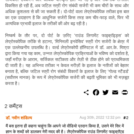
विकसित हो रही हैं, अब जटिल स्त्री रोग संबंधी सर्जरी भी कम चीरों के साथ और
अधिक कुशलता से की जा सकती हैं। दो-पोर्ट वाला लेप्रोस्कोपिक तरीका इस बात
का एक उदाहरण है कि आधुनिक सर्जरी किस तरह कम चीर-फाड़ वाले, फिर भी
अत्यधिक प्रभावी इलाज के तरीकों की ओर बढ़ रही है।
निष्कर्ष के तौर पर, दो पोर्ट के ज़रिए 'राउंड लिगामेंट फाइब्रॉइड्स' को
लेप्रोस्कोपिक तरीके से हटाना, 'मिनिमली इनवेसिव' स्त्री रोग सर्जरी के क्षेत्र में
एक उल्लेखनीय उपलब्धि है। वर्ल्ड लेप्रोस्कोपी हॉस्पिटल में डॉ. आर.के. मिश्रा
द्वारा किया गया यह काम, उन्नत लेप्रोस्कोपिक प्रक्रियाओं के भविष्य को दर्शाता है,
जहाँ मरीज़ के आराम, सर्जिकल सटीकता और तेज़ी से ठीक होने को प्राथमिकता
दी जाती है। यह अभिनव तरीका न केवल मरीज़ों के इलाज के नतीजों को बेहतर
बनाता है, बल्कि जटिल स्त्री रोग संबंधी विकारों के इलाज के लिए 'गोल्ड स्टैंडर्ड'
(सर्वोत्तम मानक) के रूप में लेप्रोस्कोपिक सर्जरी की बढ़ती भूमिका को भी मज़बूत
करता है।
S
F
T
E
P
h
a
w
m
r
a
c
i
a
i
r
e
t
i
n
2 कमैंट्स
e
b
t
l
t
o
e
डॉ. नवीन शांडिल्य
Aug 30th, 2022 12:32 pm
#
2
o
r
k
मैं बस इतना ही कहना चाहूंगा कि आपने जो वीडियो प्रदान किया है, उसने मेरे सिर में
ज्ञान के शब्दों को डालकर मेरी मदद की है। लैप्रोस्कोपिक राउंड लिगामेंट फाइब्रॉएड