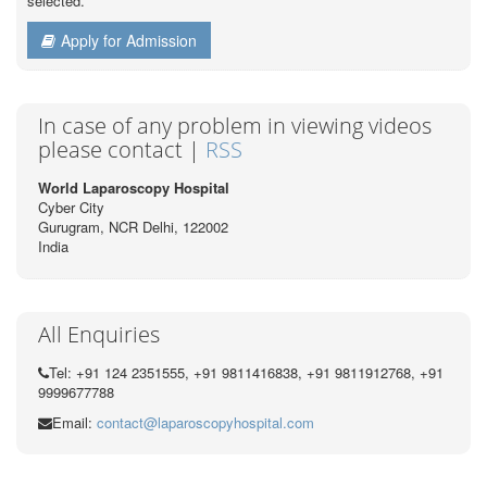
selected.
Apply for Admission
In case of any problem in viewing videos
please contact |
RSS
World Laparoscopy Hospital
Cyber City
Gurugram, NCR Delhi, 122002
India
All Enquiries
Tel: +91 124 2351555, +91 9811416838, +91 9811912768, +91
9999677788
Email:
contact@laparoscopyhospital.com