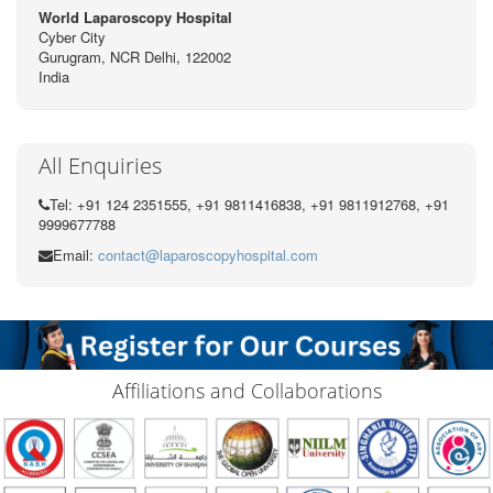
World Laparoscopy Hospital
Cyber City
Gurugram, NCR Delhi, 122002
India
All Enquiries
Tel: +91 124 2351555, +91 9811416838, +91 9811912768, +91
9999677788
Email:
contact@laparoscopyhospital.com
Affiliations and Collaborations