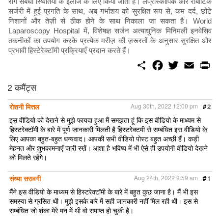
रोग संबंधी स्थितियों के इलाज के लिए किया जाता है। लैप्रोस्कोपिक और रोबोटिक
सर्जरी में हुई प्रगति के साथ, अब गर्भाशय को सुरक्षित रूप से, कम दर्द, छोटे
निशानों और तेज़ी से ठीक होने के साथ निकाला जा सकता है। World
Laparoscopy Hospital में, विशेषज्ञ सर्जन अत्याधुनिक मिनिमली इनवेसिव
तकनीकों का उपयोग करके प्रत्येक मरीज़ की ज़रूरतों के अनुसार सुरक्षित और
प्रभावी हिस्टेरेक्टॉमी प्रक्रियाएँ प्रदान करते हैं।
S
F
T
E
P
h
a
w
m
r
a
c
i
a
i
r
e
t
i
n
2 कमैंट्स
e
b
t
l
t
o
e
रोशनी मित्तल
Aug 30th, 2022 12:00 pm
#
2
o
r
k
इस वीडियो को देखने से मुझे फायदा हुआ मैं समझता हूं कि इस वीडियो के माध्यम से
हिस्टरेक्टॉमी के बारे में पूर्ण जानकारी मिलती है हिस्टरेक्टमी से सम्बंधित इस वीडियो के
लिए आपका बहुत-बहुत धन्यवाद। आपकी सभी वीडियो पोस्ट बहुत अच्छी हैं। कड़ी
मेहनत और शुभकामनाएँ जारी रखें। आशा है भविष्य में भी ऐसे ही उपयोगी वीडियो देखने
को मिलते रहेंगे।
संध्या सरावगी
Aug 24th, 2022 9:59 am
#
1
मैंने इस वीडियो के माध्यम से हिस्टरेक्टॉमी के बारे में बहुत कुछ जाना है। मैं भी इस
समस्या से ग्रसित थी। मुझे इसके बारे में सही जानकारी नहीं मिल रही थी। इस से
सम्बंधित जो शंका मेरे मन में थी वो समाप्त हो चुकी है।