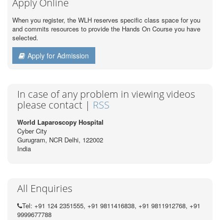
Apply Online
When you register, the WLH reserves specific class space for you
and commits resources to provide the Hands On Course you have
selected.
Apply for Admission
In case of any problem in viewing videos
please contact |
RSS
World Laparoscopy Hospital
Cyber City
Gurugram, NCR Delhi, 122002
India
All Enquiries
Tel: +91 124 2351555, +91 9811416838, +91 9811912768, +91
9999677788