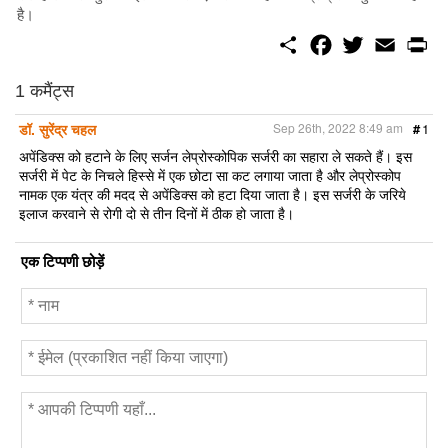
है।
S
F
T
E
P
h
a
w
m
r
a
c
i
a
i
r
e
t
i
n
1 कमैंट्स
e
b
t
l
t
o
e
डॉ. सुरेंद्र चहल
Sep 26th, 2022 8:49 am
#
1
o
r
k
अपेंडिक्स को हटाने के लिए सर्जन लेप्रोस्कोपिक सर्जरी का सहारा ले सकते हैं। इस
सर्जरी में पेट के निचले हिस्से में एक छोटा सा कट लगाया जाता है और लेप्रोस्कोप
नामक एक यंत्र की मदद से अपेंडिक्स को हटा दिया जाता है। इस सर्जरी के जरिये
इलाज करवाने से रोगी दो से तीन दिनों में ठीक हो जाता है।
एक टिप्पणी छोड़ें