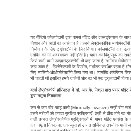
यह वीडियो कोलपोटॉमी द्वारा पामर्स पॉइंट और एक्सट्रैक्शन के साथ 
निशान और आंतों का आसंजन है। हमने लेप्रोस्कोपिक मायोमेक्टॉमी
नियोजन के लिए ट्यूबेक्टोमी के लिए किया। कोलपोटॉमी द्वारा ऊत
एंडोबैग की भी आवश्यकता नहीं होती है। पामर का बिंदु पहुंच का सबस
जिसे कभी-कभी फाइब्रॉएडक्टोमी भी कहा जाता है, गर्भाशय लेयोमोमास
कहा जाता है। हिस्टेरेक्टॉमी के विपरीत, गर्भाशय संरक्षित रहता ह
लिए सालिंगो-ओओफोरेक्टॉमी किया गया था। हालांकि ओवेरियन सिस्ट
भी चाहती थी इसलिए हमने दाहिनी ओर का भी एक ट्यूबक्टोमी किया
वर्ल्ड लेप्रोस्कोपी हॉस्पिटल में डॉ. आर.के. मिश्रा द्वारा पामर पॉइ
द्वारा नमूना निकालना
कम से कम चीर-फाड़ वाली (Minimally invasive) स्त्री रोग सर्जर
इसने मरीज़ों को ज़्यादा सुरक्षित प्रक्रियाएँ, तेज़ी से ठीक होने 
वाली उन्नत लेप्रोस्कोपिक प्रक्रियाओं में, पामर पॉइंट एक्सेस के 
द्वारा नमूना निकालना, एक बहुत ही उन्नत सर्जिकल तकनीक मानी जाती 
कम चीर-फाड़ वाली प्रक्रियाओं को पूरी सटीकता और सुरक्षा के साथ