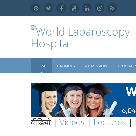
HOME
TRAINING
ADMISSION
TREATME
वीडियो |
Videos
|
Lectures
|