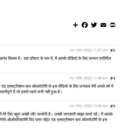
S
F
T
E
P
h
a
w
m
r
a
c
i
a
i
r
e
t
i
n
e
b
t
l
t
o
e
Jul 16th, 2022 11:57 am
#
5
o
r
k
नंद मिलता है। एक डॉक्टर के रूप में, मैं आपके वीडियो के लिए लगभग प्रतिदिन
Jul 16th, 2022 11:48 am
#
4
 एंड एक्सट्रैक्शन बाय कोलपोटॉमी के इस वीडियो के लिए धन्यवाद मेरी अगले वर्ष में
कारीपूर्ण हैं जो इससे पहले कभी नहीं हुआ है।
Jul 16th, 2022 11:46 am
#
3
में मेरे लिए बहुत अच्छी और उपयोगी है। अच्छी जानकारी साझा करते रहें। मैं आपके
ैल्पिंगो-ओओफोरेक्टॉमी विद पामर पॉइंट एंड एक्सट्रैक्शन बाय कोलपोटॉमी के इस