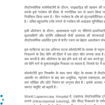
लैप्रोस्कोपिक मायोमेक्टॉमी के दौरान, फाइब्रॉइड की पहचान 
करके इसे गर्भाशय की दीवार से रणनीतिक रूप से अलग किया जात
नियंत्रित किया जाता है। फिर गर्भाशय के दोष को इंट्राकॉर्पोरिय
है। उचित बहुस्तरीय टांके लगाने से गर्भाशय की अखंडता सुनिश्चित ह
इसी ऑपरेशन के दौरान, आवश्यकता पड़ने पर सैल्पिंगो-ऊफोरेक्टॉम
मूत्रवाहिनी और श्रोणि वाहिकाओं जैसी आसपास की संरचनाओं 
लैप्रोस्कोपिक आवर्धित दृश्य से शरीर रचना का बेहतर अवलोकन संभव
इस प्रक्रिया का एक अभिनव घटक कोल्पोटॉमी के माध्यम से नमूना निक
निकालने के लिए योनि की दीवार में एक छोटा चीरा लगाया जाता है
कम करती है और ऑपरेशन के बाद होने वाले दर्द को कम करते हुए सौं
को योनि मार्ग से कुशलतापूर्वक निकाला जा सकता है, जिससे पेट में ब
कोल्पोटॉमी द्वारा निष्कर्षण के साथ पामर पॉइंट के माध्यम से लैप्
आमतौर पर ऑपरेशन के बाद कम असुविधा, न्यूनतम रक्तस्राव, कम अ
कम जोखिम और छोटे निशान का अनुभव होता है। इसके अलावा, न्य
समग्र संतुष्टि को बढ़ाती है।
World Laparoscopy Hospital में, एडवांस्ड लेप्रोस्कोपिक ट्रेन
लगाने (intracorporeal suturing), और सैंपल निकालने के तरीकों के