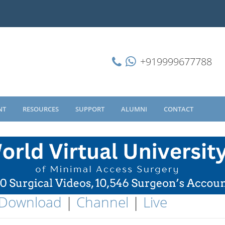
+919999677788
NT
RESOURCES
SUPPORT
ALUMNI
CONTACT
Download
|
Channel
|
Live