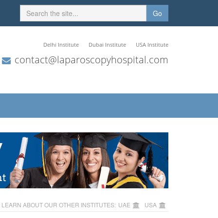
Go
Delhi Institute
Dubai Institute
USA Institute
contact@laparoscopyhospital.com
LEARN ABOUT OUR OTHER INSTITUTES:
UAE
USA