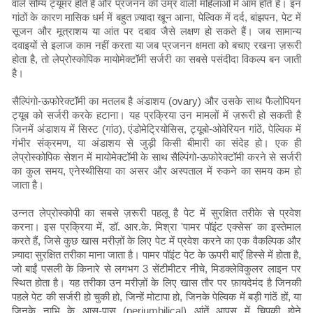
वाले सौम्य ट्यूमर होते हैं और प्रजनन की उम्र वाली महिलाओं में आम होते हैं। इन
गांठों के कारण मासिक धर्म में बहुत ज़्यादा खून आना, पेल्विक में दर्द, बांझपन, पेट में
सूजन और मूत्राशय या आंत पर दबाव जैसे लक्षण हो सकते हैं। जब सामान्य
दवाइयों से इलाज काम नहीं करता या जब प्रजनन क्षमता को बचाए रखना ज़रूरी
होता है, तो लेप्रोस्कोपिक मायोमेक्टॉमी सर्जरी का सबसे पसंदीदा विकल्प बन जाती
है।
सैल्पिंगो-ऊफोरेक्टॉमी का मतलब है अंडाशय (ovary) और उसके साथ फैलोपियन
ट्यूब को सर्जरी करके हटाना। यह प्रक्रिया उन मामलों में ज़रूरी हो सकती है
जिनमें अंडाशय में सिस्ट (गांठ), एंडोमेट्रियोसिस, ट्यूबो-ओवेरियन गांठें, पेल्विक में
गंभीर संक्रमण, या अंडाशय से जुड़ी किसी बीमारी का संदेह हो। एक ही
लेप्रोस्कोपिक सेशन में मायोमेक्टॉमी के साथ सैल्पिंगो-ऊफोरेक्टॉमी करने से सर्जरी
का कुल समय, एनेस्थीसिया का असर और अस्पताल में रुकने का समय कम हो
जाता है।
उन्नत लेप्रोस्कोपी का सबसे ज़रूरी पहलू है पेट में सुरक्षित तरीके से प्रवेश
करना। इस प्रक्रिया में, डॉ. आर.के. मिश्रा 'पामर पॉइंट एक्सेस' का इस्तेमाल
करते हैं, जिसे कुछ खास मरीज़ों के लिए पेट में प्रवेश करने का एक वैकल्पिक और
ज़्यादा सुरक्षित तरीका माना जाता है। पामर पॉइंट पेट के ऊपरी बाएँ हिस्से में होता है,
जो बाईं पसली के किनारे से लगभग 3 सेंटीमीटर नीचे, मिडक्लेविकुलर लाइन पर
स्थित होता है। यह तरीका उन मरीज़ों के लिए खास तौर पर फ़ायदेमंद है जिनकी
पहले पेट की सर्जरी हो चुकी हो, जिन्हें मोटापा हो, जिनके पेल्विक में बड़ी गांठें हों, या
जिनके नाभि के आस-पास (periumbilical) आंतें आपस में चिपकी होने