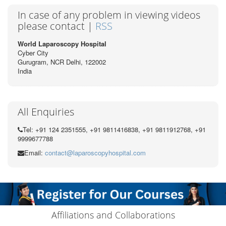
In case of any problem in viewing videos
please contact |
RSS
World Laparoscopy Hospital
Cyber City
Gurugram, NCR Delhi, 122002
India
All Enquiries
Tel: +91 124 2351555, +91 9811416838, +91 9811912768, +91
9999677788
Email:
contact@laparoscopyhospital.com
Affiliations and Collaborations