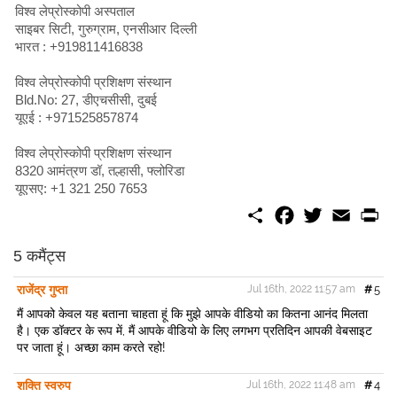
विश्व लेप्रोस्कोपी अस्पताल
साइबर सिटी, गुरुग्राम, एनसीआर दिल्ली
भारत : +919811416838
विश्व लेप्रोस्कोपी प्रशिक्षण संस्थान
Bld.No: 27, डीएचसीसी, दुबई
यूएई : +971525857874
विश्व लेप्रोस्कोपी प्रशिक्षण संस्थान
8320 आमंत्रण डॉ, तल्हासी, फ्लोरिडा
यूएसए: +1 321 250 7653
S
F
T
E
P
h
a
w
m
r
a
c
i
a
i
r
e
t
i
n
5 कमैंट्स
e
b
t
l
t
o
e
राजेंद्र गुप्ता
Jul 16th, 2022 11:57 am
#
5
o
r
k
मैं आपको केवल यह बताना चाहता हूं कि मुझे आपके वीडियो का कितना आनंद मिलता
है। एक डॉक्टर के रूप में, मैं आपके वीडियो के लिए लगभग प्रतिदिन आपकी वेबसाइट
पर जाता हूं। अच्छा काम करते रहो!
शक्ति स्वरुप
Jul 16th, 2022 11:48 am
#
4