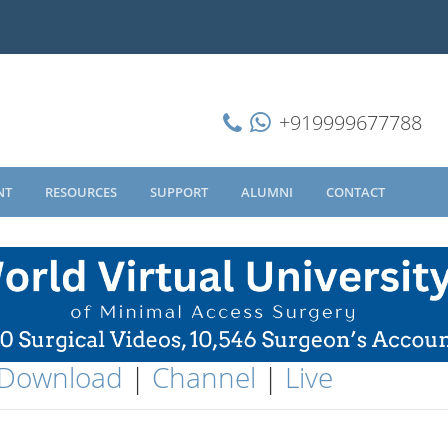
+919999677788
NT
RESOURCES
SUPPORT
ALUMNI
CONTACT
Download
|
Channel
|
Live