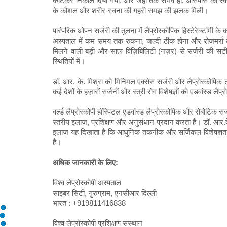
काटकर निकाल दिया गया, और जहाँ तक संभव हो, आसपास की स्वस्थ 
के कौशल और शरीर-रचना की गहरी समझ की झलक मिली।
पारंपरिक ओपन सर्जरी की तुलना में लैप्रोस्कोपिक हिस्टेरेक्टॉमी के
अस्पताल में कम समय तक रुकना, जल्दी ठीक होना और रोज़मर्रा के 
मिलने वाली बड़ी और साफ़ विज़िबिलिटी (नज़र) से सर्जरी की सटी
स्थितियों में।
डॉ. आर. के. मिश्रा को मिनिमल एक्सेस सर्जरी और लैप्रोस्कोपिक ट्र
कई देशों के हज़ारों सर्जनों और स्त्री रोग विशेषज्ञों को एडवांस्ड लै
वर्ल्ड लैप्रोस्कोपी हॉस्पिटल एडवांस्ड लैप्रोस्कोपिक और रोबोटिक सर
स्तरीय इलाज, प्रशिक्षण और अनुसंधान प्रदान करता है। डॉ. आर.के.
इलाज यह दिखाता है कि आधुनिक तकनीक और सर्जिकल विशेषज्ञता, स
है।
अधिक जानकारी के लिए:
विश्व लेप्रोस्कोपी अस्पताल
साइबर सिटी, गुरुग्राम, एनसीआर दिल्ली
भारत : +919811416838
विश्व लेप्रोस्कोपी प्रशिक्षण संस्थान