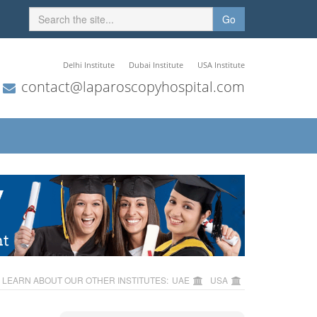
Go
Delhi Institute
Dubai Institute
USA Institute
contact@laparoscopyhospital.com
LEARN ABOUT OUR OTHER INSTITUTES:
UAE
USA