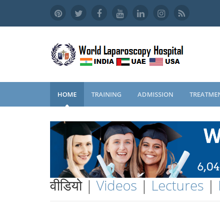
HOME
TRAINING
ADMISSION
TREATME
वीडियो |
Videos
|
Lectures
|