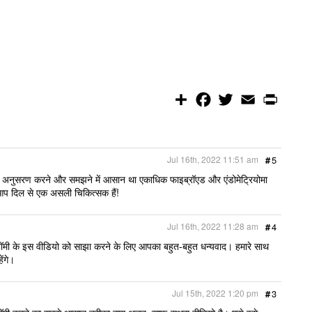
S
F
T
E
P
h
a
w
m
r
a
c
i
a
i
r
e
t
i
n
e
b
t
l
t
o
e
Jul 16th, 2022 11:51 am
#
5
o
r
k
र अनुसरण करने और समझने में आसान था एकाधिक फाइब्रॉएड और एंडोमेट्रियोमा
ा! आप दिल से एक असली चिकित्सक हैं!
Jul 16th, 2022 11:28 am
#
4
क्टॉमी के इस वीडियो को साझा करने के लिए आपका बहुत-बहुत धन्यवाद। हमारे साथ
ेंगे।
Jul 15th, 2022 1:20 pm
#
3