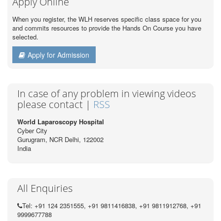
Apply Online
When you register, the WLH reserves specific class space for you
and commits resources to provide the Hands On Course you have
selected.
Apply for Admission
In case of any problem in viewing videos
please contact |
RSS
World Laparoscopy Hospital
Cyber City
Gurugram, NCR Delhi, 122002
India
All Enquiries
Tel: +91 124 2351555, +91 9811416838, +91 9811912768, +91
9999677788