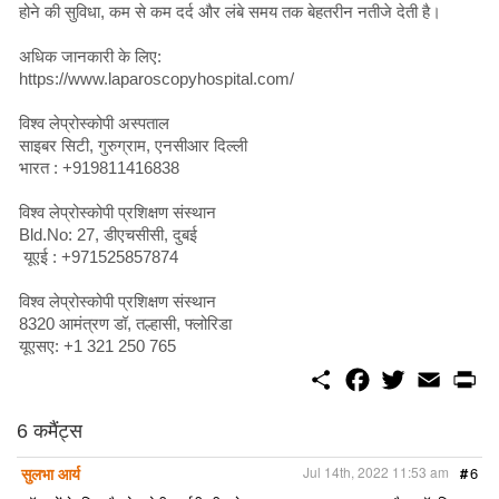
होने की सुविधा, कम से कम दर्द और लंबे समय तक बेहतरीन नतीजे देती है।
अधिक जानकारी के लिए:
https://www.laparoscopyhospital.com/
विश्व लेप्रोस्कोपी अस्पताल
साइबर सिटी, गुरुग्राम, एनसीआर दिल्ली
भारत : +919811416838
विश्व लेप्रोस्कोपी प्रशिक्षण संस्थान
Bld.No: 27, डीएचसीसी, दुबई
यूएई : +971525857874
विश्व लेप्रोस्कोपी प्रशिक्षण संस्थान
8320 आमंत्रण डॉ, तल्हासी, फ्लोरिडा
यूएसए: +1 321 250 765
S
F
T
E
P
h
a
w
m
r
a
c
i
a
i
r
e
t
i
n
6 कमैंट्स
e
b
t
l
t
o
e
सुलभा आर्य
Jul 14th, 2022 11:53 am
#
6
o
r
k