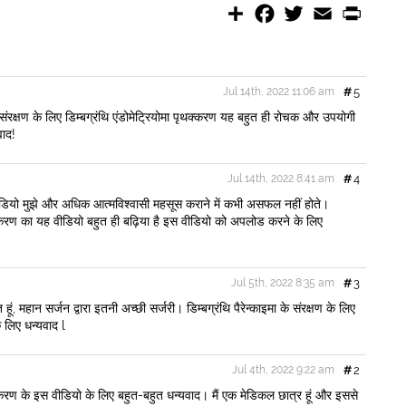
S
F
T
E
P
h
a
w
m
r
a
c
i
a
i
r
e
t
i
n
e
b
t
l
t
o
e
Jul 14th, 2022 11:06 am
#
5
o
r
k
 संरक्षण के लिए डिम्बग्रंथि एंडोमेट्रियोमा पृथक्करण यह बहुत ही रोचक और उपयोगी
वाद!
Jul 14th, 2022 8:41 am
#
4
ीडियो मुझे और अधिक आत्मविश्वासी महसूस कराने में कभी असफल नहीं होते।
ा पृथक्करण का यह वीडियो बहुत ही बढ़िया है इस वीडियो को अपलोड करने के लिए
Jul 5th, 2022 8:35 am
#
3
ूं, महान सर्जन द्वारा इतनी अच्छी सर्जरी। डिम्बग्रंथि पैरेन्काइमा के संरक्षण के लिए
 लिए धन्यवाद l
Jul 4th, 2022 9:22 am
#
2
 पृथक्करण के इस वीडियो के लिए बहुत-बहुत धन्यवाद। मैं एक मेडिकल छात्र हूं और इससे