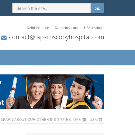
Go
Delhi Institute
Dubai Institute
USA Institute
contact@laparoscopyhospital.com
LEARN ABOUT OUR OTHER INSTITUTES:
UAE
USA