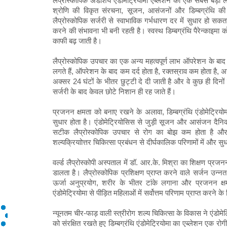
लैप्रोस्कोपिक अंडाशय एंडोमेट्रियोमा एब्लेशन का एक सबसे बड़ा 
श्रोणि की विकृत संरचना, सूजन, आसंजनों और डिम्बग्रंथि क
लैप्रोस्कोपिक सर्जरी से स्वाभाविक गर्भधारण दर में सुधार हो 
करने की संभावना भी बनी रहती है। स्वस्थ डिम्बग्रंथि पैरेन्काइमा क
काफी बढ़ जाती है।
लैप्रोस्कोपिक उपचार का एक अन्य महत्वपूर्ण लाभ ऑपरेशन के बाद की
लगते हैं, ऑपरेशन के बाद कम दर्द होता है, रक्तस्राव कम होता है,
अक्सर 24 घंटों के भीतर छुट्टी दे दी जाती है और वे कुछ ही दिनों मे
सर्जरी के बाद केवल छोटे निशान ही रह जाते हैं।
प्रजनन क्षमता को बनाए रखने के अलावा, डिम्बग्रंथि एंडोमेट्रियोमा
सुधार होता है। एंडोमेट्रियोसिस से जुड़ी सूजन और आसंजन दैनि
सटीक लैप्रोस्कोपिक उपचार से रोग का बोझ कम होता है और पु
शल्यक्रियाोत्तर चिकित्सा प्रबंधन से दीर्घकालिक परिणामों में और स
वर्ल्ड लैप्रोस्कोपी अस्पताल में डॉ. आर.के. मिश्रा का शिक्षण प्र
डालता है। लैप्रोस्कोपिक प्रशिक्षण प्राप्त करने वाले सर्जन उ
ऊर्जा अनुप्रयोग, शरीर के भीतर टांके लगाना और प्रजनन क्षम
एंडोमेट्रियोमा से पीड़ित महिलाओं में सर्वोत्तम परिणाम प्राप्त करने 
न्यूनतम चीर-फाड़ वाली स्त्रीरोग शल्य चिकित्सा के विकास ने एंडोमेट
को संरक्षित रखते हुए डिम्बग्रंथि एंडोमेट्रियोमा का एब्लेशन एक रो