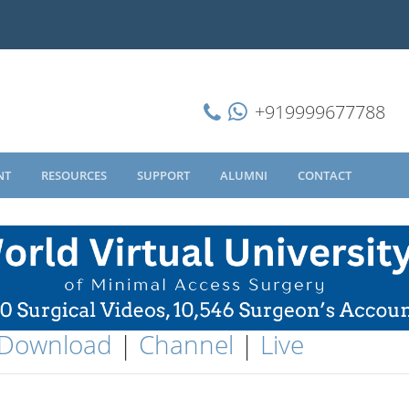
+919999677788
NT
RESOURCES
SUPPORT
ALUMNI
CONTACT
Download
|
Channel
|
Live