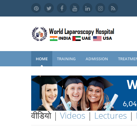
HOME
TRAINING
ADMISSION
TREATME
वीडियो |
Videos
|
Lectures
|