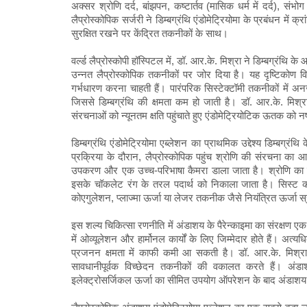
अक्सर श्रोणि दर्द, बांझपन, कष्टार्तव (मासिक धर्म में दर्द), स
लैप्रोस्कोपिक सर्जरी ने डिम्बग्रंथि एंडोमेट्रियोमा के प्रबंधन में
सुरक्षित रखने पर केंद्रित तकनीकों के साथ।
वर्ल्ड लैप्रोस्कोपी हॉस्पिटल में, डॉ. आर.के. मिश्रा ने डिम्बग्रंथि 
उन्नत लैप्रोस्कोपिक तकनीकों पर जोर दिया है। यह दृष्टिकोण वि
गर्भधारण करना चाहती हैं। पारंपरिक सिस्टेक्टॉमी तकनीकों में अ
जिससे डिम्बग्रंथि की क्षमता कम हो जाती है। डॉ. आर.के. मिश्रा
संरचनाओं को न्यूनतम क्षति पहुंचाते हुए एंडोमेट्रियोटिक ऊतक को न
डिम्बग्रंथि एंडोमेट्रियोमा एब्लेशन का प्राथमिक उद्देश्य डिम्बग
प्रक्रिया के दौरान, लैप्रोस्कोपिक पहुंच श्रोणि की संरचना का आव
उपकरण और एक उच्च-परिभाषा कैमरा डाला जाता है। श्रोणि का साव
इसके चॉकलेट रंग के तरल पदार्थ को निकाला जाता है। सिस्ट की
कोएगुलेशन, प्लाज्मा ऊर्जा या लेजर तकनीक जैसे नियंत्रित ऊर्जा स
इस शल्य चिकित्सा रणनीति में अंडाशय के पैरेन्काइमा का संरक्षण एक म
में ओव्यूलेशन और हार्मोनल कार्यों के लिए जिम्मेदार होते हैं। अ
प्रजनन क्षमता में काफी कमी आ सकती है। डॉ. आर.के. मिश्रा 
सावधानीपूर्वक विच्छेदन तकनीकों की वकालत करते हैं। 
इलेक्ट्रोसर्जिकल ऊर्जा का सीमित उपयोग ऑपरेशन के बाद अंडाशय के