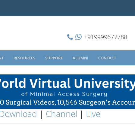
+919999677788
NT
RESOURCES
SUPPORT
ALUMNI
CONTACT
Download
|
Channel
|
Live