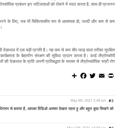
रोस्कोपिक प्रबंधन इन जटिलताओं को रोकने में मदद करता है, साथ ही प्रजनन
ित करने के लिए, जब भी चिकित्सकीय रूप से आवश्यक हो, जल्दी और कम से कम
ं।
बंधी देखभाल में एक बड़ी प्रगति है। यह कम से कम चीर-फाड़ वाला तरीका सुरक्षित
यक्षमता के बेहतरीन संरक्षण की सुविधा प्रदान करता है। वर्ल्ड लैप्रोस्कोपी
ं की देखभाल के प्रति अपनी प्रतिबद्धता के माध्यम से लैप्रोस्कोपिक स्त्री रोग
S
F
T
E
P
h
a
w
m
r
a
c
i
a
i
r
e
t
i
n
e
b
t
l
t
o
e
May 9th, 2021 2:48 am
#
3
o
r
k
 आपने विस्तार से बताया है, आपका विडिओ अक्सर देखता रहता हु और बहुत कुछ सिखने को
Mar 13th, 2021 10:08 pm
#
2