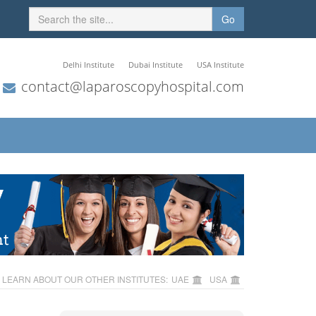
Go
Delhi Institute
Dubai Institute
USA Institute
contact@laparoscopyhospital.com
LEARN ABOUT OUR OTHER INSTITUTES:
UAE
USA