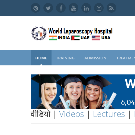
HOME
TRAINING
ADMISSION
TREATME
वीडियो |
Videos
|
Lectures
|