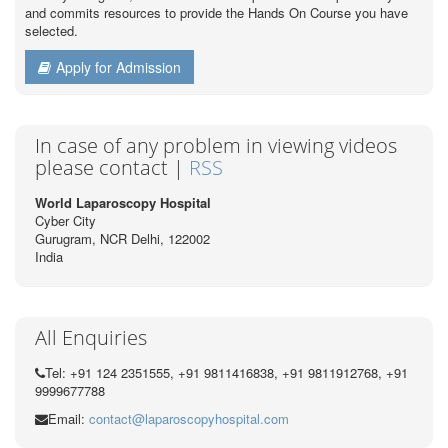
and commits resources to provide the Hands On Course you have
selected.
Apply for Admission
In case of any problem in viewing videos
please contact |
RSS
World Laparoscopy Hospital
Cyber City
Gurugram, NCR Delhi, 122002
India
All Enquiries
Tel: +91 124 2351555, +91 9811416838, +91 9811912768, +91
9999677788
Email:
contact@laparoscopyhospital.com