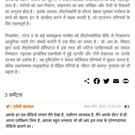
लाभ हैं। मरीजों को कम निशान, संक्रमण का कम जोखिम और तेजी से रिकवरी
का अनुभव होता है। इसके अलावा, लैप्रोस्कोपी के दौरान बेहतर दृश्यता गर्भाशय के
कार्य को बेहतर ढंग से संरक्षित करने में सक्षम बनाती है, जो प्रजनन परिणामों के
लिए महत्वपूर्ण है।
निष्कर्षतः, ग्रेड II के बड़े सबम्यूकस मायोमा को लैप्रोस्कोपिक विधि से निकालना
आधुनिक स्त्री रोग संबंधी सर्जरी में एक मील का पत्थर है। डॉ. आर.के. मिश्रा
द्वारा वर्ल्ड लैप्रोस्कोपी हॉस्पिटल में इस तरह की जटिल प्रक्रियाओं का सफल
निष्पादन न्यूनतम इनवेसिव तकनीकों में हुई प्रगति और रोगी देखभाल पर उनके
प्रभाव को दर्शाता है। यह दृष्टिकोण न केवल सर्जिकल परिणामों में सुधार करता है,
बल्कि लक्षणात्मक फाइब्रॉएड से पीड़ित रोगियों के जीवन की समग्र गुणवत्ता को भी
बढ़ाता है।
S
F
T
E
P
h
a
w
m
r
a
c
i
a
i
r
e
t
i
n
3 कमैंट्स
e
b
t
l
t
o
e
डॉ। प्रीती सान्याल
May 9th, 2021 3:23 am
#
3
o
r
k
आपके हर एक वीडियो लगवग मैंने देखा है, यक़ीनन लाजवाब है, मैंने आपके सेंटर से ही
अपना प्रशिक्षण लिया है, आपका बहुत धन्यवाद जो की आप इस तरह के प्रेरणादायक
वीडियो डालने का।