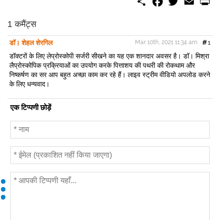
h
a
w
m
r
a
c
i
a
i
r
e
t
i
n
1 कमैंट्स
e
b
t
l
t
o
e
डॉ। शेहल शेरगिल
Mar 10th, 2021 11:34 am
#
1
o
r
k
डॉक्टरों के लिए लेप्रोस्कोपी सर्जरी सीखने का यह एक शानदार अवसर है। डॉ। मिश्रा
लैप्रोस्कोपिक प्रक्रियाओं का उपयोग करके पित्ताशय की पथरी की रोकथाम और
निष्कर्षण का सर आप बहुत अच्छा काम कर रहे हैं। लाइव स्ट्रीम वीडियो अपलोड करने
के लिए धन्यवाद।
एक टिप्पणी छोड़ें