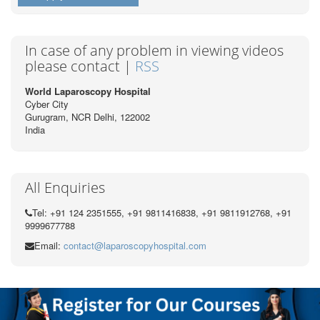
In case of any problem in viewing videos
please contact |
RSS
World Laparoscopy Hospital
Cyber City
Gurugram, NCR Delhi, 122002
India
All Enquiries
Tel: +91 124 2351555, +91 9811416838, +91 9811912768, +91
9999677788
Email:
contact@laparoscopyhospital.com