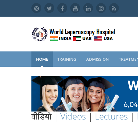
HOME
TRAINING
ADMISSION
TREATME
वीडियो |
Videos
|
Lectures
|