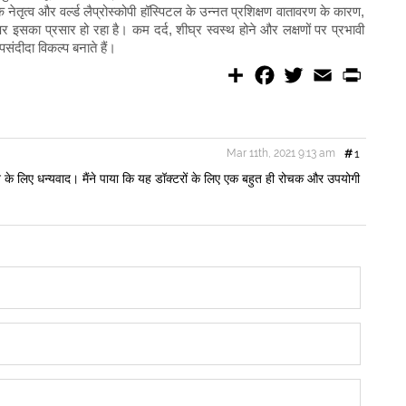
े नेतृत्व और वर्ल्ड लैप्रोस्कोपी हॉस्पिटल के उन्नत प्रशिक्षण वातावरण के कारण,
र इसका प्रसार हो रहा है। कम दर्द, शीघ्र स्वस्थ होने और लक्षणों पर प्रभावी
संदीदा विकल्प बनाते हैं।
S
F
T
E
P
h
a
w
m
r
a
c
i
a
i
r
e
t
i
n
e
b
t
l
t
o
e
Mar 11th, 2021 9:13 am
#
1
o
r
k
ने के लिए धन्यवाद। मैंने पाया कि यह डॉक्टरों के लिए एक बहुत ही रोचक और उपयोगी