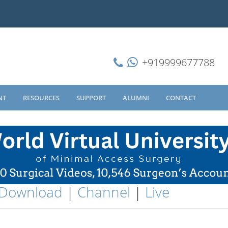
+919999677788
NT
RESOURCES
SUPPORT
ALUMNI
CONTACT
Download
|
Channel
|
Live