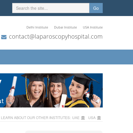
Go
Delhi Institute
Dubai Institute
USA Institute
contact@laparoscopyhospital.com
LEARN ABOUT OUR OTHER INSTITUTES:
UAE
USA