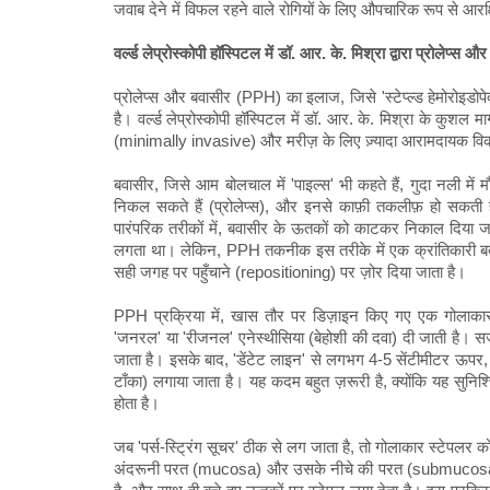
जवाब देने में विफल रहने वाले रोगियों के लिए औपचारिक रूप से आरक्
वर्ल्ड लेप्रोस्कोपी हॉस्पिटल में डॉ. आर. के. मिश्रा द्वारा प्रोले
प्रोलेप्स और बवासीर (PPH) का इलाज, जिसे 'स्टेप्ल्ड हेमोरोइडोपे
है। वर्ल्ड लेप्रोस्कोपी हॉस्पिटल में डॉ. आर. के. मिश्रा के कुशल 
(minimally invasive) और मरीज़ के लिए ज़्यादा आरामदायक विकल्प
बवासीर, जिसे आम बोलचाल में 'पाइल्स' भी कहते हैं, गुदा नली में म
निकल सकते हैं (प्रोलेप्स), और इनसे काफ़ी तकलीफ़ हो सकती है
पारंपरिक तरीकों में, बवासीर के ऊतकों को काटकर निकाल दिया जात
लगता था। लेकिन, PPH तकनीक इस तरीके में एक क्रांतिकारी बदल
सही जगह पर पहुँचाने (repositioning) पर ज़ोर दिया जाता है।
PPH प्रक्रिया में, खास तौर पर डिज़ाइन किए गए एक गोलाकार स
'जनरल' या 'रीजनल' एनेस्थीसिया (बेहोशी की दवा) दी जाती है। सर
जाता है। इसके बाद, 'डेंटेट लाइन' से लगभग 4-5 सेंटीमीटर ऊपर,
टाँका) लगाया जाता है। यह कदम बहुत ज़रूरी है, क्योंकि यह सुनिश्
होता है।
जब 'पर्स-स्ट्रिंग सूचर' ठीक से लग जाता है, तो गोलाकार स्टेपलर 
अंदरूनी परत (mucosa) और उसके नीचे की परत (submucosa) के