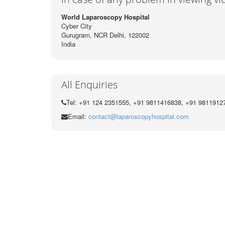
World Laparoscopy Hospital
Cyber City
Gurugram, NCR Delhi, 122002
India
All Enquiries
Tel: +91 124 2351555, +91 9811416838, +91 9811912
Email:
contact@laparoscopyhospital.com