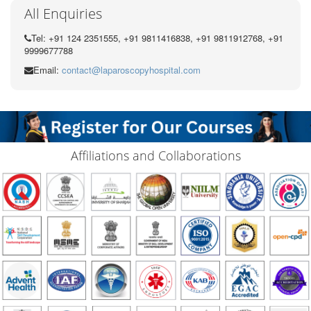
All Enquiries
Tel: +91 124 2351555, +91 9811416838, +91 9811912768, +91
9999677788
Email:
contact@laparoscopyhospital.com
Affiliations and Collaborations