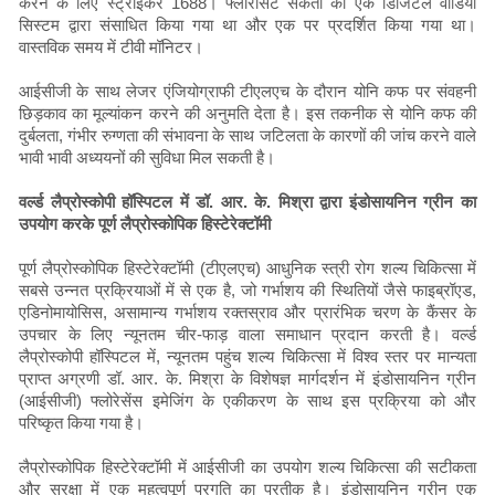
करने के लिए स्ट्राइकर 1688। फ्लोरोसेंट संकेतों को एक डिजिटल वीडियो
सिस्टम द्वारा संसाधित किया गया था और एक पर प्रदर्शित किया गया था।
वास्तविक समय में टीवी मॉनिटर।
आईसीजी के साथ लेजर एंजियोग्राफी टीएलएच के दौरान योनि कफ पर संवहनी
छिड़काव का मूल्यांकन करने की अनुमति देता है। इस तकनीक से योनि कफ की
दुर्बलता, गंभीर रुग्णता की संभावना के साथ जटिलता के कारणों की जांच करने वाले
भावी भावी अध्ययनों की सुविधा मिल सकती है।
वर्ल्ड लैप्रोस्कोपी हॉस्पिटल में डॉ. आर. के. मिश्रा द्वारा इंडोसायनिन ग्रीन का
उपयोग करके पूर्ण लैप्रोस्कोपिक हिस्टेरेक्टॉमी
पूर्ण लैप्रोस्कोपिक हिस्टेरेक्टॉमी (टीएलएच) आधुनिक स्त्री रोग शल्य चिकित्सा में
सबसे उन्नत प्रक्रियाओं में से एक है, जो गर्भाशय की स्थितियों जैसे फाइब्रॉएड,
एडिनोमायोसिस, असामान्य गर्भाशय रक्तस्राव और प्रारंभिक चरण के कैंसर के
उपचार के लिए न्यूनतम चीर-फाड़ वाला समाधान प्रदान करती है। वर्ल्ड
लैप्रोस्कोपी हॉस्पिटल में, न्यूनतम पहुंच शल्य चिकित्सा में विश्व स्तर पर मान्यता
प्राप्त अग्रणी डॉ. आर. के. मिश्रा के विशेषज्ञ मार्गदर्शन में इंडोसायनिन ग्रीन
(आईसीजी) फ्लोरेसेंस इमेजिंग के एकीकरण के साथ इस प्रक्रिया को और
परिष्कृत किया गया है।
लैप्रोस्कोपिक हिस्टेरेक्टॉमी में आईसीजी का उपयोग शल्य चिकित्सा की सटीकता
और सुरक्षा में एक महत्वपूर्ण प्रगति का प्रतीक है। इंडोसायनिन ग्रीन एक