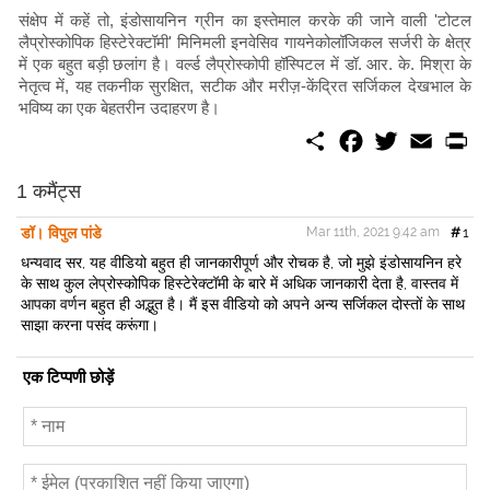
संक्षेप में कहें तो, इंडोसायनिन ग्रीन का इस्तेमाल करके की जाने वाली 'टोटल
लैप्रोस्कोपिक हिस्टेरेक्टॉमी' मिनिमली इनवेसिव गायनेकोलॉजिकल सर्जरी के क्षेत्र
में एक बहुत बड़ी छलांग है। वर्ल्ड लैप्रोस्कोपी हॉस्पिटल में डॉ. आर. के. मिश्रा के
नेतृत्व में, यह तकनीक सुरक्षित, सटीक और मरीज़-केंद्रित सर्जिकल देखभाल के
भविष्य का एक बेहतरीन उदाहरण है।
S
F
T
E
P
h
a
w
m
r
a
c
i
a
i
r
e
t
i
n
1 कमैंट्स
e
b
t
l
t
o
e
डॉ। विपुल पांडे
Mar 11th, 2021 9:42 am
#
1
o
r
k
धन्यवाद सर, यह वीडियो बहुत ही जानकारीपूर्ण और रोचक है, जो मुझे इंडोसायनिन हरे
के साथ कुल लेप्रोस्कोपिक हिस्टेरेक्टॉमी के बारे में अधिक जानकारी देता है, वास्तव में
आपका वर्णन बहुत ही अद्भुत है। मैं इस वीडियो को अपने अन्य सर्जिकल दोस्तों के साथ
साझा करना पसंद करूंगा।
एक टिप्पणी छोड़ें