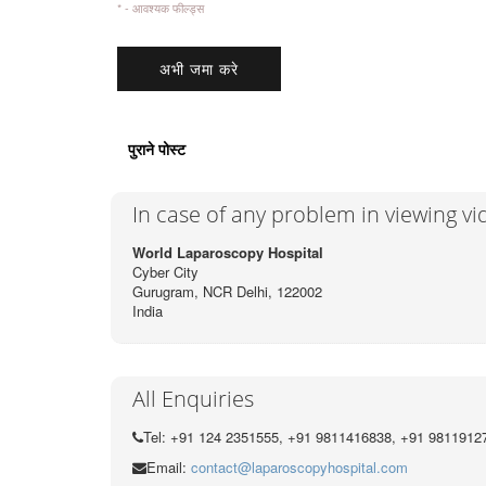
* - आवश्यक फील्ड्स
पुराने पोस्ट
In case of any problem in viewing v
World Laparoscopy Hospital
Cyber City
Gurugram, NCR Delhi, 122002
India
All Enquiries
Tel: +91 124 2351555, +91 9811416838, +91 9811912
Email:
contact@laparoscopyhospital.com