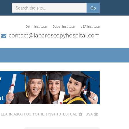
Go
Delhi Institute
Dubai Institute
USA Institute
contact@laparoscopyhospital.com
LEARN ABOUT OUR OTHER INSTITUTES:
UAE
USA