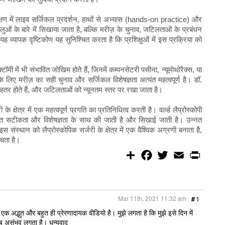
 प्रशिक्षण में लाइव सर्जिकल प्रदर्शन, हाथों से अभ्यास (hands-on practice) और
लुओं के बारे में सिखाया जाता है, बल्कि मरीज़ के चुनाव, जटिलताओं के प्रबंधन
व्यापक दृष्टिकोण यह सुनिश्चित करता है कि प्रशिक्षुओं में इस प्रक्रिया को
टॉमी में भी संभावित जोखिम होते हैं, जिनमें कम्पनसेटरी पसीना, न्यूमोथोरैक्स, या
 लिए मरीज़ का सही चुनाव और सर्जिकल विशेषज्ञता अत्यंत महत्वपूर्ण है। डॉ.
बेहतर होते हैं, और जटिलताओं को न्यूनतम स्तर पर रखा जाता है।
 के क्षेत्र में एक महत्वपूर्ण प्रगति का प्रतिनिधित्व करती है। वर्ल्ड लैप्रोस्कोपी
ा अत्यंत सटीकता और विशेषज्ञता के साथ की जाती है और सिखाई जाती है। उन्नत
संस्थान को लैप्रोस्कोपिक सर्जरी के क्षेत्र में एक वैश्विक अग्रणी बनाता है,
ँचता है।
S
F
T
E
P
h
a
w
m
r
a
c
i
a
i
r
e
t
i
n
e
b
t
l
t
o
e
Mar 11th, 2021 11:32 am
#
1
o
r
k
का एक अद्भुत और बहुत ही प्रेरणादायक वीडियो है। मुझे लगता है कि मुझे इसे दिन में
ब असंभव लगता है। धन्यवाद