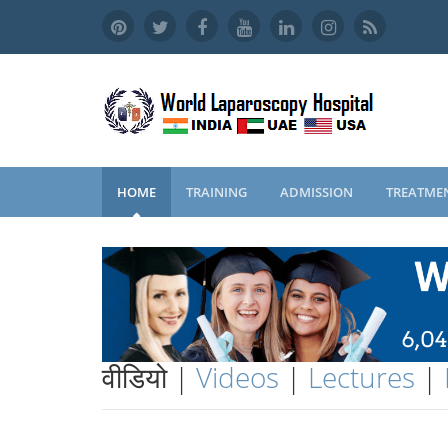
HOME
TRAINING
ADMISSION
TREATME
वीडियो |
Videos
|
Lectures
|