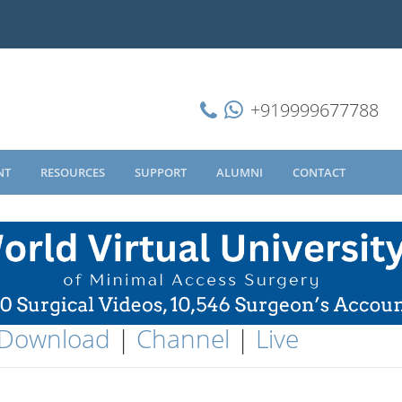
+919999677788
NT
RESOURCES
SUPPORT
ALUMNI
CONTACT
Download
|
Channel
|
Live