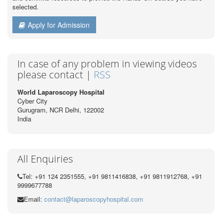
selected.
Apply for Admission
In case of any problem in viewing videos
please contact |
RSS
World Laparoscopy Hospital
Cyber City
Gurugram, NCR Delhi, 122002
India
All Enquiries
Tel: +91 124 2351555, +91 9811416838, +91 9811912768, +91
9999677788
Email:
contact@laparoscopyhospital.com