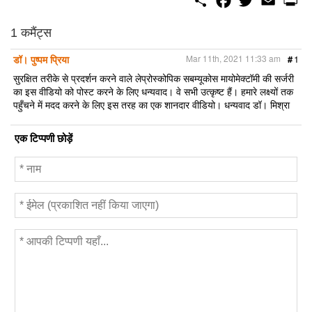
h
a
w
m
r
a
c
i
a
i
r
e
t
i
n
1 कमैंट्स
e
b
t
l
t
o
e
डॉ। पुष्पम प्रिया
Mar 11th, 2021 11:33 am
#
1
o
r
k
सुरक्षित तरीके से प्रदर्शन करने वाले लेप्रोस्कोपिक सबम्यूकोस मायोमेक्टॉमी की सर्जरी
का इस वीडियो को पोस्ट करने के लिए धन्यवाद। वे सभी उत्कृष्ट हैं। हमारे लक्ष्यों तक
पहुँचने में मदद करने के लिए इस तरह का एक शानदार वीडियो। धन्यवाद डॉ। मिश्रा
एक टिप्पणी छोड़ें