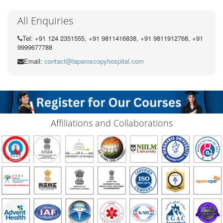
All Enquiries
Tel: +91 124 2351555, +91 9811416838, +91 9811912768, +91
9999677788
Email:
contact@laparoscopyhospital.com
Affiliations and Collaborations