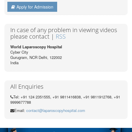
Apply for Admission
In case of any problem in viewing videos
please contact |
RSS
World Laparoscopy Hospital
Cyber City
Gurugram, NCR Delhi, 122002
India
All Enquiries
Tel: +91 124 2351555, +91 9811416838, +91 9811912768, +91
9999677788
Email:
contact@laparoscopyhospital.com