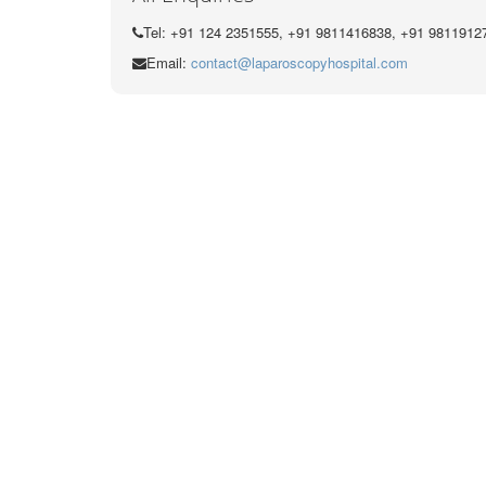
Tel: +91 124 2351555, +91 9811416838, +91 9811912
Email:
contact@laparoscopyhospital.com