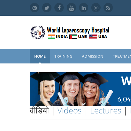
HOME
TRAINING
ADMISSION
TREATME
वीडियो |
Videos
|
Lectures
|