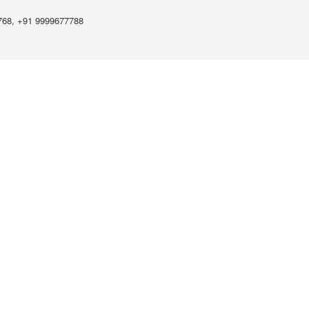
768, +91 9999677788