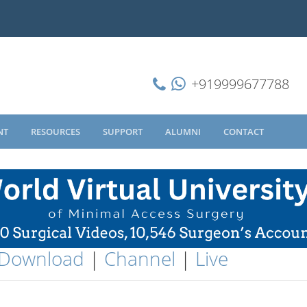
+919999677788
NT
RESOURCES
SUPPORT
ALUMNI
CONTACT
Download
|
Channel
|
Live