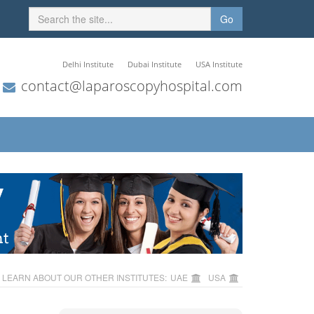
Go
Delhi Institute
Dubai Institute
USA Institute
contact@laparoscopyhospital.com
LEARN ABOUT OUR OTHER INSTITUTES:
UAE
USA