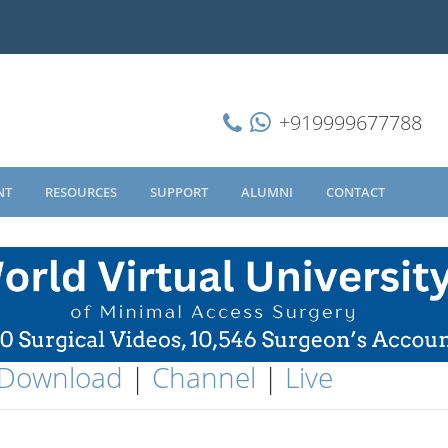
+919999677788
NT
RESOURCES
SUPPORT
ALUMNI
CONTACT
Download
|
Channel
|
Live