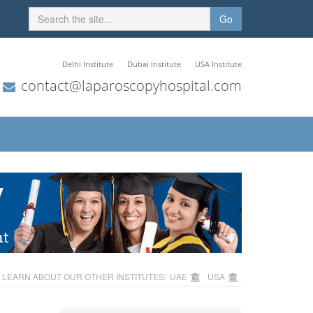
Go
Delhi Institute
Dubai Institute
USA Institute
contact@laparoscopyhospital.com
LEARN ABOUT OUR OTHER INSTITUTES:
UAE
USA