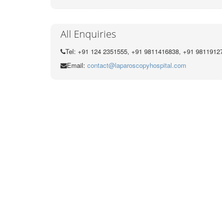
All Enquiries
Tel: +91 124 2351555, +91 9811416838, +91 9811912
Email:
contact@laparoscopyhospital.com