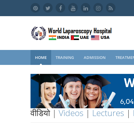
HOME
TRAINING
ADMISSION
TREATME
वीडियो |
Videos
|
Lectures
|