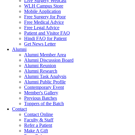
Live Surgery Webcast
WLH Campus Store
Mobile Application
Free Surgery for Poor
Free Medical Advice
Free Legal Advice
Patient and Visitor FAQ
Hindi FAQ for Patient
Get News Letter
Alumni
Alumni Member Area
Alumni Discussion Board
Alumni Reunion
Alumni Research
Alumni Task Analysis
Alumni Public Profile
Contemporary Event
Member's Gallery
Previous Batches
Toppers of the Batch
Contact
Contact Online
Faculty & Staff
Refer a Patient
Make A Gift