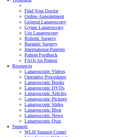
Find Your Doctor
Online Appointment
General Laparoscopy
Gynae Laparoscopy
Uro Laparoscopy
Robotic Surgery
Bariatric Surgery
International Patients
Patient Feedback
FAQs for Patient
Resources
Laparoscopic Videos
Operative Procedures
Laparoscopic Books
Laparoscopic DVDs
Laparoscopic Articles
Laparoscopic Pictures
Laparoscopic Slides
Laparoscopic Blog
Laparoscopic News
Laparoscopic Quiz
Support
WLH Support Center