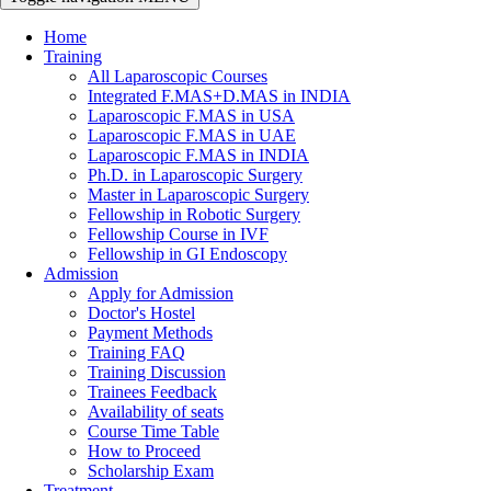
Home
Training
All Laparoscopic Courses
Integrated F.MAS+D.MAS in INDIA
Laparoscopic F.MAS in USA
Laparoscopic F.MAS in UAE
Laparoscopic F.MAS in INDIA
Ph.D. in Laparoscopic Surgery
Master in Laparoscopic Surgery
Fellowship in Robotic Surgery
Fellowship Course in IVF
Fellowship in GI Endoscopy
Admission
Apply for Admission
Doctor's Hostel
Payment Methods
Training FAQ
Training Discussion
Trainees Feedback
Availability of seats
Course Time Table
How to Proceed
Scholarship Exam
Treatment