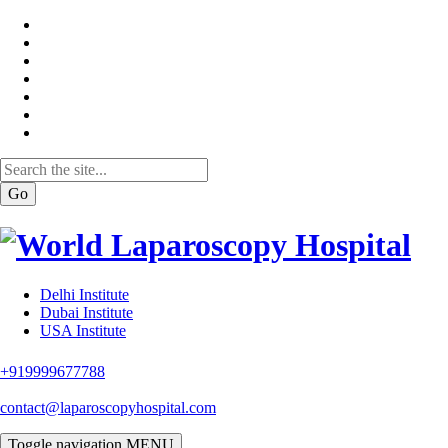
Go
Delhi Institute
Dubai Institute
USA Institute
+919999677788
contact@laparoscopyhospital.com
Toggle navigation
MENU