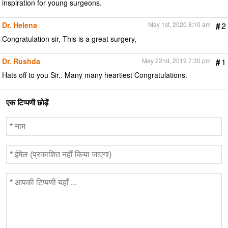
inspiration for young surgeons.
Dr. Helena
May 1st, 2020 8:10 am
#
2
Congratulation sir, This is a great surgery,
Dr. Rushda
May 22nd, 2019 7:30 pm
#
1
Hats off to you Sir.. Many many heartiest Congratulations.
एक टिप्पणी छोड़ें