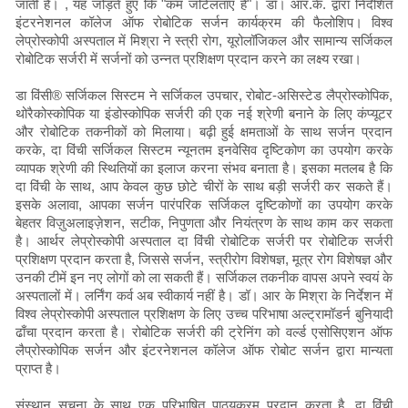
जाती है। , यह जोड़ते हुए कि "कम जटिलताएं हैं"। डॉ। आर.के. द्वारा निर्देशित
इंटरनेशनल कॉलेज ऑफ रोबोटिक सर्जन कार्यक्रम की फैलोशिप। विश्व
लेप्रोस्कोपी अस्पताल में मिश्रा ने स्त्री रोग, यूरोलॉजिकल और सामान्य सर्जिकल
रोबोटिक सर्जरी में सर्जनों को उन्नत प्रशिक्षण प्रदान करने का लक्ष्य रखा।
डा विंसी® सर्जिकल सिस्टम ने सर्जिकल उपचार, रोबोट-असिस्टेड लैप्रोस्कोपिक,
थोरैकोस्कोपिक या इंडोस्कोपिक सर्जरी की एक नई श्रेणी बनाने के लिए कंप्यूटर
और रोबोटिक तकनीकों को मिलाया। बढ़ी हुई क्षमताओं के साथ सर्जन प्रदान
करके, दा विंची सर्जिकल सिस्टम न्यूनतम इनवेसिव दृष्टिकोण का उपयोग करके
व्यापक श्रेणी की स्थितियों का इलाज करना संभव बनाता है। इसका मतलब है कि
दा विंची के साथ, आप केवल कुछ छोटे चीरों के साथ बड़ी सर्जरी कर सकते हैं।
इसके अलावा, आपका सर्जन पारंपरिक सर्जिकल दृष्टिकोणों का उपयोग करके
बेहतर विज़ुअलाइज़ेशन, सटीक, निपुणता और नियंत्रण के साथ काम कर सकता
है। आर्थर लेप्रोस्कोपी अस्पताल दा विंची रोबोटिक सर्जरी पर रोबोटिक सर्जरी
प्रशिक्षण प्रदान करता है, जिससे सर्जन, स्त्रीरोग विशेषज्ञ, मूत्र रोग विशेषज्ञ और
उनकी टीमें इन नए लोगों को ला सकती हैं। सर्जिकल तकनीक वापस अपने स्वयं के
अस्पतालों में। लर्निंग कर्व अब स्वीकार्य नहीं है। डॉ। आर के मिश्रा के निर्देशन में
विश्व लेप्रोस्कोपी अस्पताल प्रशिक्षण के लिए उच्च परिभाषा अल्ट्रामॉडर्न बुनियादी
ढाँचा प्रदान करता है। रोबोटिक सर्जरी की ट्रेनिंग को वर्ल्ड एसोसिएशन ऑफ
लैप्रोस्कोपिक सर्जन और इंटरनेशनल कॉलेज ऑफ रोबोट सर्जन द्वारा मान्यता
प्राप्त है।
संस्थान सूचना के साथ एक परिभाषित पाठ्यक्रम प्रदान करता है, दा विंची