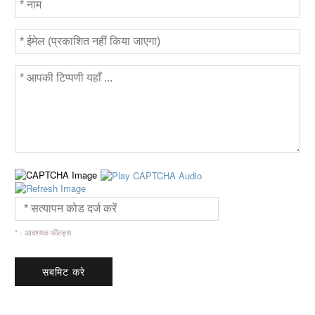
* - आवश्यक फील्ड्स