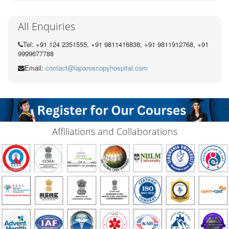
All Enquiries
Tel: +91 124 2351555, +91 9811416838, +91 9811912768, +91
9999677788
Email:
contact@laparoscopyhospital.com
Affiliations and Collaborations