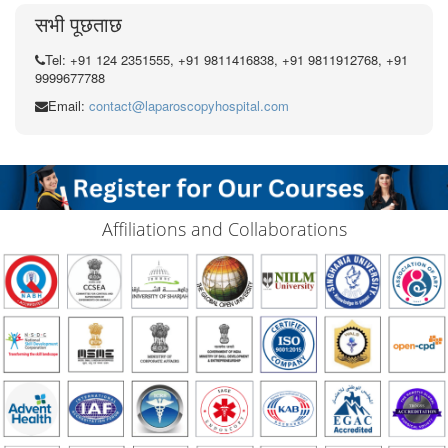
सभी पूछताछ
Tel: +91 124 2351555, +91 9811416838, +91 9811912768, +91
9999677788
Email:
contact@laparoscopyhospital.com
Affiliations and Collaborations