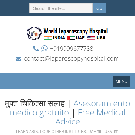
Go
+919999677788
contact@laparoscopyhospital.com
Toggle
MENU
navigation
मुफ्त चिकित्सा सलाह |
Asesoramiento
médico gratuito
|
Free Medical
Advice
LEARN ABOUT OUR OTHER INSTITUTES:
UAE
USA