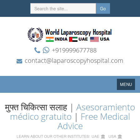
Go
+919999677788
contact@laparoscopyhospital.com
Toggle
MENU
navigation
मुफ्त चिकित्सा सलाह |
Asesoramiento
médico gratuito
|
Free Medical
Advice
LEARN ABOUT OUR OTHER INSTITUTES:
UAE
USA