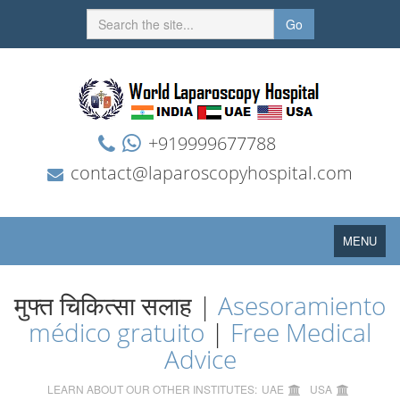
Go
+919999677788
contact@laparoscopyhospital.com
Toggle
MENU
navigation
मुफ्त चिकित्सा सलाह |
Asesoramiento
médico gratuito
|
Free Medical
Advice
LEARN ABOUT OUR OTHER INSTITUTES:
UAE
USA