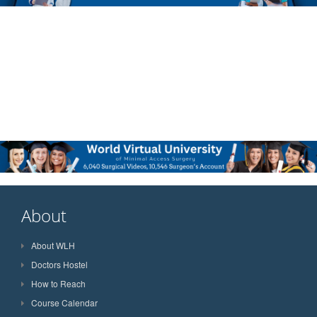
About
About WLH
Doctors Hostel
How to Reach
Course Calendar