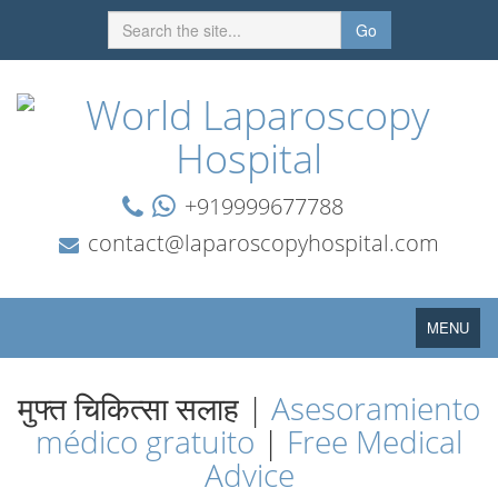
Go
+919999677788
contact@laparoscopyhospital.com
Toggle
MENU
navigation
मुफ्त चिकित्सा सलाह |
Asesoramiento
médico gratuito
|
Free Medical
Advice