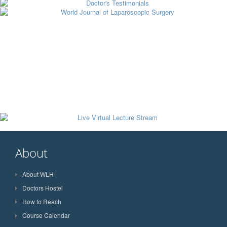
About
About WLH
Doctors Hostel
How to Reach
Course Calendar