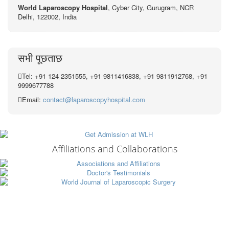
World Laparoscopy Hospital
, Cyber City,
Gurugram, NCR
Delhi, 122002,
India
सभी पूछताछ
Tel: +91 124 2351555, +91 9811416838, +91 9811912768, +91
9999677788
Email:
contact@laparoscopyhospital.com
Affiliations and Collaborations