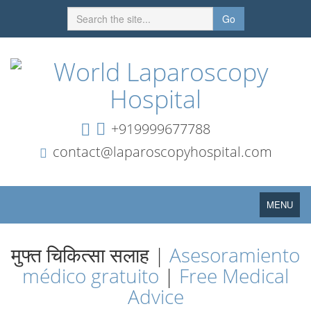
Go
+919999677788
contact@laparoscopyhospital.com
Toggle
MENU
navigation
मुफ्त चिकित्सा सलाह |
Asesoramiento
médico gratuito
|
Free Medical
Advice