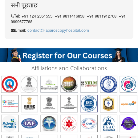
सभी पूछताछ
Tel: +91 124 2351555, +91 9811416838, +91 9811912768, +91
9999677788
Email:
contact@laparoscopyhospital.com
Affiliations and Collaborations