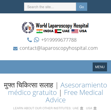
Go
+919999677788
contact@laparoscopyhospital.com
Toggle
MENU
navigation
मुफ्त चिकित्सा सलाह |
Asesoramiento
médico gratuito
|
Free Medical
Advice
LEARN ABOUT OUR OTHER INSTITUTES:
UAE
USA