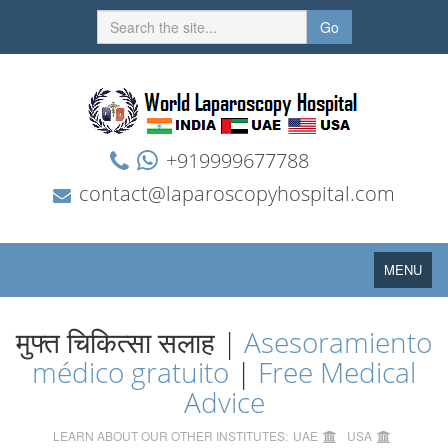
Go
+919999677788
contact@laparoscopyhospital.com
Toggle
MENU
navigation
मुफ्त चिकित्सा सलाह |
Asesoramiento
médico gratuito
|
Free Medical
Advice
LEARN ABOUT OUR OTHER INSTITUTES:
UAE
USA