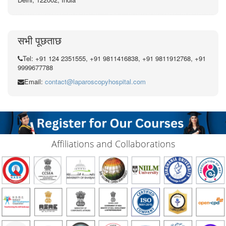
सभी पूछताछ
Tel: +91 124 2351555, +91 9811416838, +91 9811912768, +91
9999677788
Email:
contact@laparoscopyhospital.com
Affiliations and Collaborations