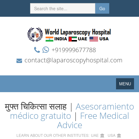
Go
+919999677788
contact@laparoscopyhospital.com
Toggle
MENU
navigation
मुफ्त चिकित्सा सलाह |
Asesoramiento
médico gratuito
|
Free Medical
Advice
LEARN ABOUT OUR OTHER INSTITUTES:
UAE
USA