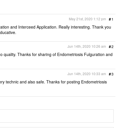
a
c
i
a
i
r
e
t
i
n
e
b
t
l
t
o
e
May 21st, 2020 1:12 pm
#
1
o
r
k
tion and Interceed Application. Really interesting. Thank you
educative.
Jun 14th, 2020 10:26 am
#
2
eo quality. Thanks for sharing of Endometriosis Fulguration and
Jun 14th, 2020 10:33 am
#
3
gery technic and also safe. Thanks for posting Endometriosis