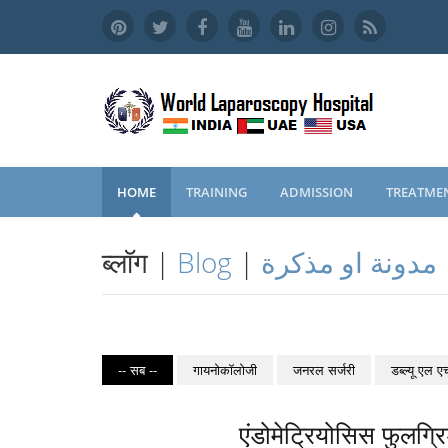
HOME
TRAINING
ADMISSION
TREATME
ब्लॉग |
Blog
|
مدونة او مذكرة
-- सब --
गायनोकॉलोजी
जनरल सर्जरी
डब्ल्यू एल ए
एंडोमेट्रियोसिस फुलग्र