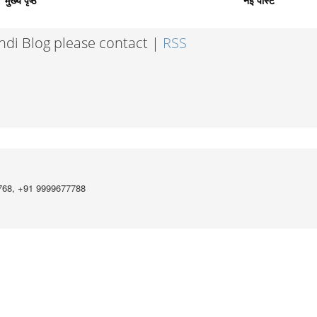
मुख्य पृष्ठ
नई पोस्ट
indi Blog please contact |
RSS
768, +91 9999677788