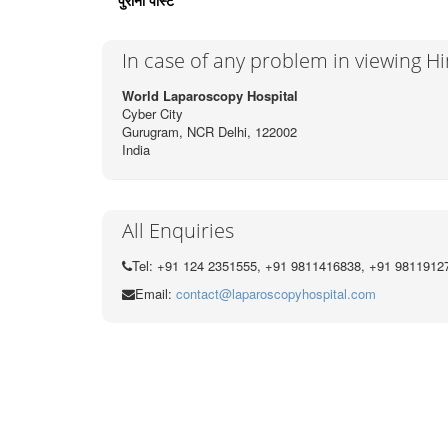
पुराना पोस्ट
In case of any problem in viewing H
World Laparoscopy Hospital
Cyber City
Gurugram, NCR Delhi, 122002
India
All Enquiries
Tel: +91 124 2351555, +91 9811416838, +91 9811912
Email:
contact@laparoscopyhospital.com