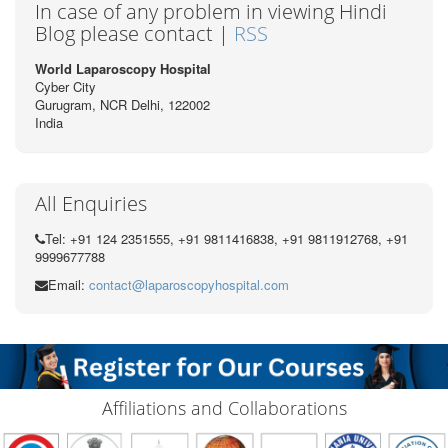
In case of any problem in viewing Hindi
Blog please contact |
RSS
World Laparoscopy Hospital
Cyber City
Gurugram, NCR Delhi, 122002
India
All Enquiries
Tel: +91 124 2351555, +91 9811416838, +91 9811912768, +91
9999677788
Email:
contact@laparoscopyhospital.com
Affiliations and Collaborations