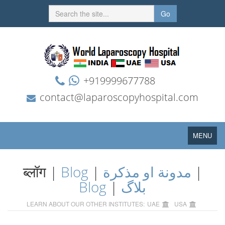
Go
+919999677788
contact@laparoscopyhospital.com
Toggle
MENU
navigation
ब्लॉग |
Blog
|
مدونة او مذكرة
|
Blog
|
بلاگ
LEARN ABOUT OUR OTHER INSTITUTES:
UAE
USA