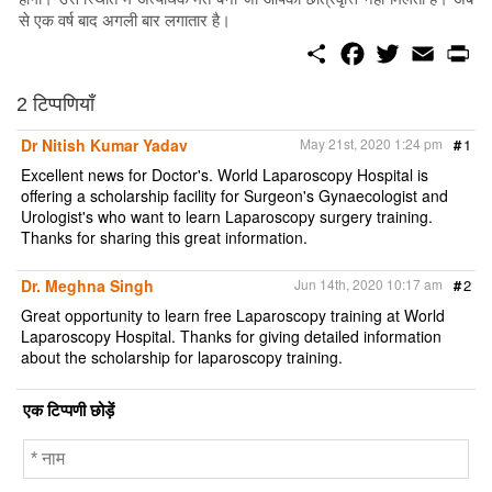
से एक वर्ष बाद अगली बार लगातार है।
S
F
T
E
P
h
a
w
m
r
a
c
i
a
i
r
e
t
i
n
2 टिप्पणियाँ
e
b
t
l
t
o
e
Dr Nitish Kumar Yadav
May 21st, 2020 1:24 pm
#
1
o
r
k
Excellent news for Doctor's. World Laparoscopy Hospital is
offering a scholarship facility for Surgeon's Gynaecologist and
Urologist's who want to learn Laparoscopy surgery training.
Thanks for sharing this great information.
Dr. Meghna Singh
Jun 14th, 2020 10:17 am
#
2
Great opportunity to learn free Laparoscopy training at World
Laparoscopy Hospital. Thanks for giving detailed information
about the scholarship for laparoscopy training.
एक टिप्पणी छोड़ें