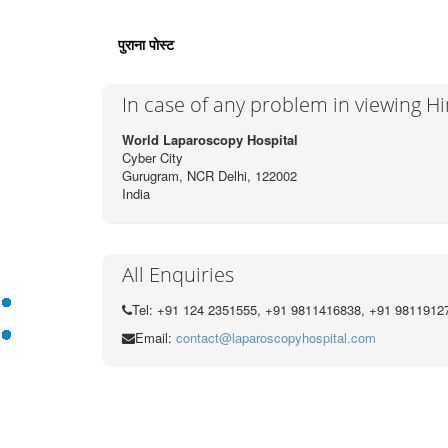
पुराना पोस्ट
In case of any problem in viewing H
World Laparoscopy Hospital
Cyber City
Gurugram, NCR Delhi, 122002
India
All Enquiries
Tel: +91 124 2351555, +91 9811416838, +91 9811912
Email:
contact@laparoscopyhospital.com