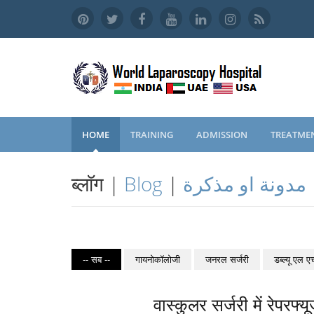
HOME
TRAINING
ADMISSION
TREATME
ब्लॉग |
Blog
|
مدونة او مذكرة
-- सब --
गायनोकॉलोजी
जनरल सर्जरी
डब्ल्यू एल ए
वास्कुलर सर्जरी में रेपर