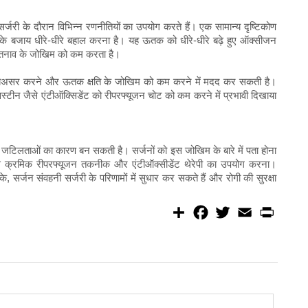
जरी के दौरान विभिन्न रणनीतियों का उपयोग करते हैं। एक सामान्य दृष्टिकोण
ने के बजाय धीरे-धीरे बहाल करना है। यह ऊतक को धीरे-धीरे बढ़े हुए ऑक्सीजन
 तनाव के जोखिम को कम करता है।
को बेअसर करने और ऊतक क्षति के जोखिम को कम करने में मदद कर सकती है।
स्टीन जैसे एंटीऑक्सिडेंट को रीपरफ्यूजन चोट को कम करने में प्रभावी दिखाया
भीर जटिलताओं का कारण बन सकती है। सर्जनों को इस जोखिम के बारे में पता होना
े क्रमिक रीपरफ्यूजन तकनीक और एंटीऑक्सीडेंट थेरेपी का उपयोग करना।
न संवहनी सर्जरी के परिणामों में सुधार कर सकते हैं और रोगी की सुरक्षा
S
F
T
E
P
h
a
w
m
r
a
c
i
a
i
r
e
t
i
n
e
b
t
l
t
o
e
o
r
k