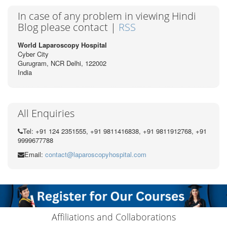
In case of any problem in viewing Hindi
Blog please contact |
RSS
World Laparoscopy Hospital
Cyber City
Gurugram, NCR Delhi, 122002
India
All Enquiries
Tel: +91 124 2351555, +91 9811416838, +91 9811912768, +91
9999677788
Email:
contact@laparoscopyhospital.com
Affiliations and Collaborations