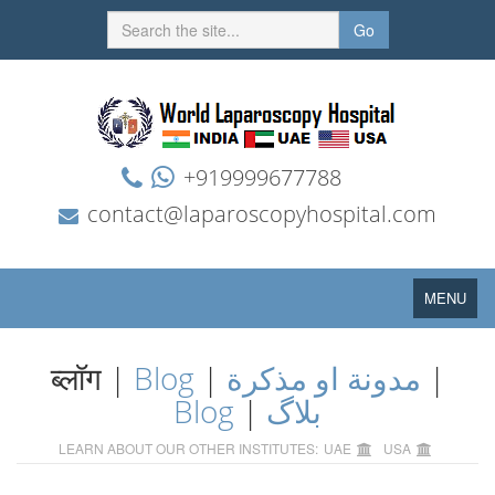
Go
+919999677788
contact@laparoscopyhospital.com
Toggle
MENU
navigation
ब्लॉग |
Blog
|
مدونة او مذكرة
|
Blog
|
بلاگ
LEARN ABOUT OUR OTHER INSTITUTES:
UAE
USA