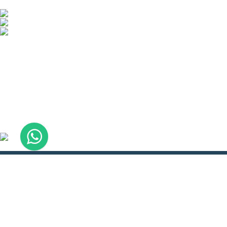
About
Ser
About WLH
Boo
Doctors Hostel
Refe
How to Reach
Pay 