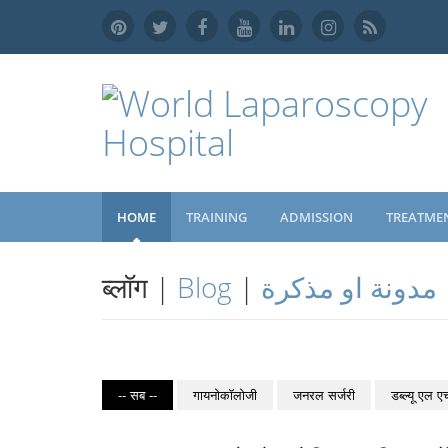
HOME
TRAINING
ADMISSION
TREATME
ब्लॉग |
Blog
|
مدونة او مذكرة
-- सब --
गायनोकॉलोजी
जनरल सर्जरी
डब्ल्यू एल ए