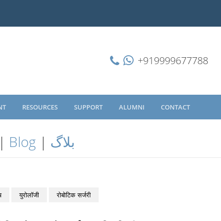
+919999677788
NT
RESOURCES
SUPPORT
ALUMNI
CONTACT
|
Blog
|
بلاگ
च
युरोलॉजी
रोबोटिक सर्जरी