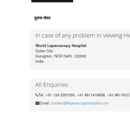
पुराना पोस्ट
In case of any problem in viewing H
World Laparoscopy Hospital
Cyber City
Gurugram, NCR Delhi, 122002
India
All Enquiries
Tel: +91 124 2351555, +91 9811416838, +91 9811912
Email:
contact@laparoscopyhospital.com