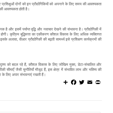
र प्रशिक्षुओं दोनों को इन प्रौद्योगिकियों को अपनाने के लिए समय की आवश्यकता
की आवश्यकता होती है।
ै और इसमें पर्याप्त वृद्धि और नवाचार देखने की संभावना है। प्रौद्योगिकी में
्धि होगी। कृत्रिम बुद्धिमत्ता का एकीकरण कौशल विकास के लिए अधिक व्यक्तिगत
के अलावा, वीआर प्रौद्योगिकी की बढ़ती सामर्थ्य इसे प्रशिक्षण कार्यक्रमों की
िदृश्य को बदल रहे हैं, कौशल विकास के लिए जोखिम मुक्त, डेटा-संचालित और
 सीमाएँ जैसी चुनौतियाँ मौजूद हैं, इस क्षेत्र में संभावित लाभ और भविष्य की
र के लिए अपार संभावनाएं रखती हैं।
S
F
T
E
P
h
a
w
m
r
a
c
i
a
i
r
e
t
i
n
e
b
t
l
t
o
e
o
r
k