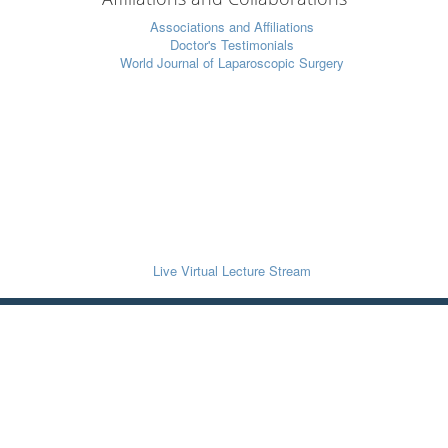
vices
Resources
k an Appointment
Mobile Application
r a Patient
Laparoscopic Videos
Registration Fee
Laparoscopic Articles