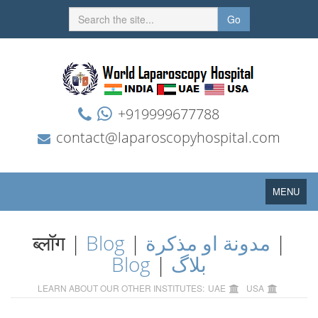
Go
+919999677788
contact@laparoscopyhospital.com
Toggle
MENU
navigation
ब्लॉग |
Blog
|
مدونة او مذكرة
|
Blog
|
بلاگ
LEARN ABOUT OUR OTHER INSTITUTES:
UAE
USA