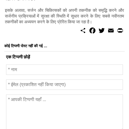
इसके अलावा, सर्जन और चिकित्सकों को अपनी तकनीक को समृद्धि करने और
सर्जनीय प्रक्रियाओं में सुरक्षा की स्थिति में सुधार करने के लिए सबसे नवीनतम
तकनीकों का अध्ययन करने के लिए प्रेरित किया जा रहा है।
S
F
T
E
P
h
a
w
m
r
a
c
i
a
i
r
e
t
i
n
कोई टिप्पणी पोस्ट नहीं की गई ...
e
b
t
l
t
o
e
एक टिप्पणी छोड़ें
o
r
k