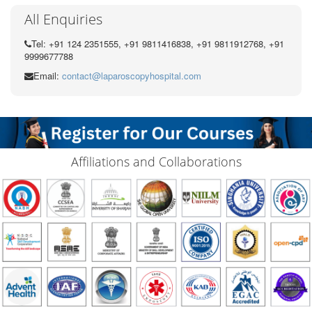
All Enquiries
Tel: +91 124 2351555, +91 9811416838, +91 9811912768, +91
9999677788
Email:
contact@laparoscopyhospital.com
Affiliations and Collaborations