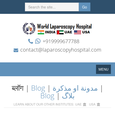
Go
+919999677788
contact@laparoscopyhospital.com
Toggle
MENU
navigation
ब्लॉग |
Blog
|
مدونة او مذكرة
|
Blog
|
بلاگ
LEARN ABOUT OUR OTHER INSTITUTES:
UAE
USA