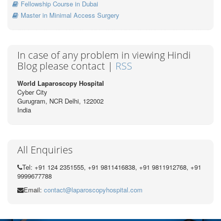
Fellowship Course in Dubai
Master in Minimal Access Surgery
In case of any problem in viewing Hindi
Blog please contact |
RSS
World Laparoscopy Hospital
Cyber City
Gurugram, NCR Delhi, 122002
India
All Enquiries
Tel: +91 124 2351555, +91 9811416838, +91 9811912768, +91
9999677788
Email:
contact@laparoscopyhospital.com