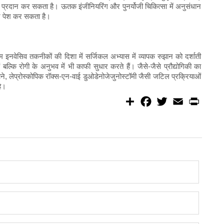
्धन प्रदान कर सकता है। ऊतक इंजीनियरिंग और पुनर्योजी चिकित्सा में अनुसंधान
ान पेश कर सकता है।
नतम इनवेसिव तकनीकों की दिशा में सर्जिकल अभ्यास में व्यापक रुझान को दर्शाती
 बल्कि रोगी के अनुभव में भी काफी सुधार करते हैं। जैसे-जैसे प्रौद्योगिकी का
 लेप्रोस्कोपिक रॉक्स-एन-वाई डुओडेनोजेजुनोस्टॉमी जैसी जटिल प्रक्रियाओं
ै।
S
F
T
E
P
h
a
w
m
r
a
c
i
a
i
r
e
t
i
n
e
b
t
l
t
o
e
o
r
k