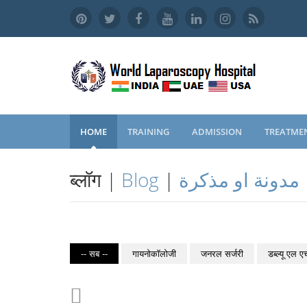
HOME
TRAINING
ADMISSION
TREATME
ब्लॉग |
Blog
|
مدونة او مذكرة
-- सब --
गायनोकॉलोजी
जनरल सर्जरी
डब्ल्यू एल ए