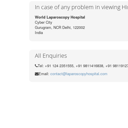
In case of any problem in viewing H
World Laparoscopy Hospital
Cyber City
Gurugram, NCR Delhi, 122002
India
All Enquiries
Tel: +91 124 2351555, +91 9811416838, +91 9811912
Email:
contact@laparoscopyhospital.com