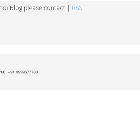
indi Blog please contact |
RSS
768, +91 9999677788