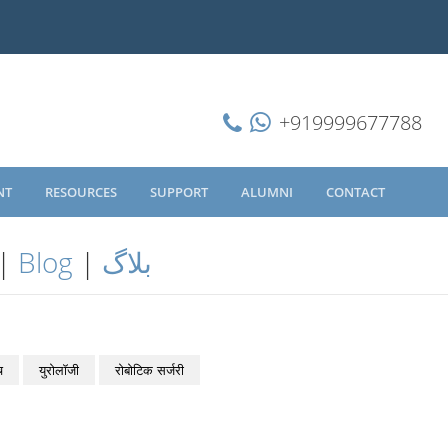
+919999677788
NT
RESOURCES
SUPPORT
ALUMNI
CONTACT
|
Blog
|
بلاگ
च
युरोलॉजी
रोबोटिक सर्जरी