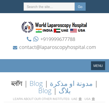
Go
+919999677788
contact@laparoscopyhospital.com
Toggle
MENU
navigation
ब्लॉग |
Blog
|
مدونة او مذكرة
|
Blog
|
بلاگ
LEARN ABOUT OUR OTHER INSTITUTES:
UAE
USA