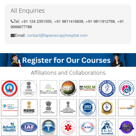
All Enquiries
Tel: +91 124 2351555, +91 9811416838, +91 9811912768, +91
9999677788
Email:
contact@laparoscopyhospital.com
Affiliations and Collaborations