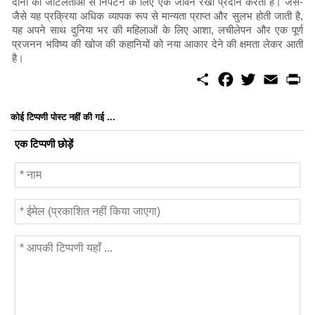
दोनों की जटिलताओं से निपटने के लिए एक जीवन रेखा प्रदान करता है। जैसे-
जैसे यह प्रक्रिया अधिक व्यापक रूप से मान्यता प्राप्त और सुलभ होती जाती है,
यह अपने साथ दुनिया भर की महिलाओं के लिए आशा, लचीलेपन और एक पूर्ण
प्रजनन भविष्य की खोज की कहानियों को नया आकार देने की क्षमता लेकर आती
है।
S
F
T
E
P
h
a
w
m
r
a
c
i
a
i
r
e
t
i
n
कोई टिप्पणी पोस्ट नहीं की गई ...
e
b
t
l
t
o
e
एक टिप्पणी छोड़ें
o
r
k