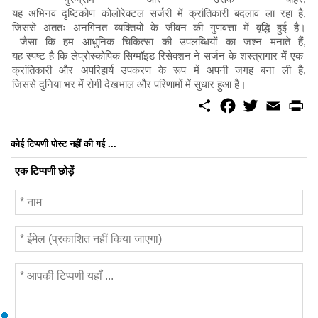
यह अभिनव दृष्टिकोण कोलोरेक्टल सर्जरी में क्रांतिकारी बदलाव ला रहा है,
जिससे अंततः अनगिनत व्यक्तियों के जीवन की गुणवत्ता में वृद्धि हुई है।
जैसा कि हम आधुनिक चिकित्सा की उपलब्धियों का जश्न मनाते हैं,
यह स्पष्ट है कि लेप्रोस्कोपिक सिग्मॉइड रिसेक्शन ने सर्जन के शस्त्रागार में एक
क्रांतिकारी और अपरिहार्य उपकरण के रूप में अपनी जगह बना ली है,
जिससे दुनिया भर में रोगी देखभाल और परिणामों में सुधार हुआ है।
S
F
T
E
P
h
a
w
m
r
a
c
i
a
i
r
e
t
i
n
कोई टिप्पणी पोस्ट नहीं की गई ...
e
b
t
l
t
o
e
एक टिप्पणी छोड़ें
o
r
k