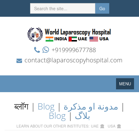
Go
+919999677788
contact@laparoscopyhospital.com
Toggle
MENU
navigation
ब्लॉग |
Blog
|
مدونة او مذكرة
|
Blog
|
بلاگ
LEARN ABOUT OUR OTHER INSTITUTES:
UAE
USA