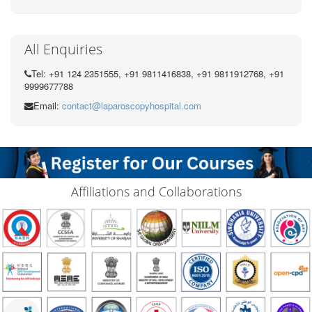
All Enquiries
Tel: +91 124 2351555, +91 9811416838, +91 9811912768, +91
9999677788
Email:
contact@laparoscopyhospital.com
Affiliations and Collaborations