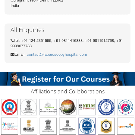
India
All Enquiries
Tel: +91 124 2351555, +91 9811416838, +91 9811912768, +91
9999677788
Email:
contact@laparoscopyhospital.com
Affiliations and Collaborations