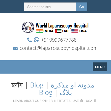
Go
+919999677788
contact@laparoscopyhospital.com
Toggle
MENU
navigation
ब्लॉग |
Blog
|
مدونة او مذكرة
|
Blog
|
بلاگ
LEARN ABOUT OUR OTHER INSTITUTES:
UAE
USA