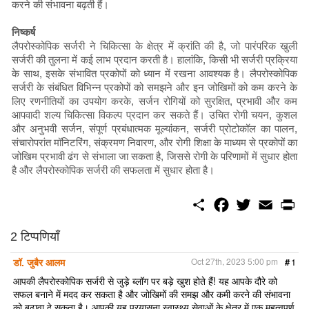
करने की संभावना बढ़ती हैं।
निष्कर्ष
लैपरोस्कोपिक सर्जरी ने चिकित्सा के क्षेत्र में क्रांति की है, जो पारंपरिक खुली
सर्जरी की तुलना में कई लाभ प्रदान करती है। हालांकि, किसी भी सर्जरी प्रक्रिया
के साथ, इसके संभावित प्रकोपों को ध्यान में रखना आवश्यक है। लैपरोस्कोपिक
सर्जरी के संबंधित विभिन्न प्रकोपों को समझने और इन जोखिमों को कम करने के
लिए रणनीतियों का उपयोग करके, सर्जन रोगियों को सुरक्षित, प्रभावी और कम
आपवादी शल्य चिकित्सा विकल्प प्रदान कर सकते हैं। उचित रोगी चयन, कुशल
और अनुभवी सर्जन, संपूर्ण प्रबंधात्मक मूल्यांकन, सर्जरी प्रोटोकॉल का पालन,
संचारोपरांत मॉनिटरिंग, संक्रमण निवारण, और रोगी शिक्षा के माध्यम से प्रकोपों का
जोखिम प्रभावी ढंग से संभाला जा सकता है, जिससे रोगी के परिणामों में सुधार होता
है और लैपरोस्कोपिक सर्जरी की सफलता में सुधार होता है।
S
F
T
E
P
h
a
w
m
r
a
c
i
a
i
r
e
t
i
n
2 टिप्पणियाँ
e
b
t
l
t
o
e
डॉ. जुबैर आलम
Oct 27th, 2023 5:00 pm
#
1
o
r
k
आपकी लैपरोस्कोपिक सर्जरी से जुड़े ब्लॉग पर बड़े खुश होते हैं! यह आपके दौरे को
सफल बनाने में मदद कर सकता है और जोखिमों की समझ और कमी करने की संभावना
को बढ़ावा दे सकता है। आपकी यह प्रयासना स्वास्थ्य सेवाओं के क्षेत्र में एक महत्वपूर्ण