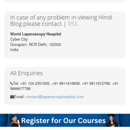
In case of any problem in viewing Hindi
Blog please contact |
RSS
World Laparoscopy Hospital
Cyber City
Gurugram, NCR Delhi, 122002
India
All Enquiries
Tel: +91 124 2351555, +91 9811416838, +91 9811912768, +91
9999677788
Email:
contact@laparoscopyhospital.com