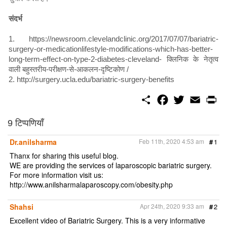
संदर्भ
1. https://newsroom.clevelandclinic.org/2017/07/07/bariatric-
surgery-or-medicationlifestyle-modifications-which-has-better-
long-term-effect-on-type-2-diabetes-cleveland- क्लिनिक के नेतृत्व
वाली बहुस्तरीय-परीक्षण-से-आकलन-दृष्टिकोण /
2. http://surgery.ucla.edu/bariatric-surgery-benefits
S
F
T
E
P
h
a
w
m
r
a
c
i
a
i
r
e
t
i
n
9 टिप्पणियाँ
e
b
t
l
t
o
e
Dr.anilsharma
Feb 11th, 2020 4:53 am
#
1
o
r
k
Thanx for sharing this useful blog.
WE are providing the services of laparoscopic bariatric surgery.
For more information visit us:
http://www.anilsharmalaparoscopy.com/obesity.php
Shahsi
Apr 24th, 2020 9:33 am
#
2
Excellent video of Bariatric Surgery. This is a very informative