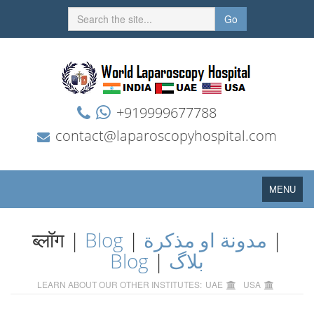
Go
+919999677788
contact@laparoscopyhospital.com
Toggle
MENU
navigation
ब्लॉग |
Blog
|
مدونة او مذكرة
|
Blog
|
بلاگ
LEARN ABOUT OUR OTHER INSTITUTES:
UAE
USA