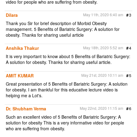
video for people who are suffering from obesity.
Dilara
May 11th, 2020 6:40 am
#
3
Thank you Sir for brief description of Morbid Obesity
management. 5 Benefits of Bariatric Surgery: A solution for
obesity. Thanks for sharing useful article
Anshika Thakur
May 18th, 2020 5:52 am
#
4
It is very important to know about 5 Benefits of Bariatric Surgery:
A solution for obesity. Thanks for sharing useful article.
AMIT KUMAR
May 21st, 2020 10:11 am
#
5
Great presentation of 5 Benefits of Bariatric Surgery: A solution
for obesity. I am thankful for this educative lecture video is
helping me a Lot's.
Dr. Shubham Verma
May 22nd, 2020 11:15 am
#
6
Such an excellent video of 5 Benefits of Bariatric Surgery: A
solution for obesity This is a very informative video for people
who are suffering from obesity.