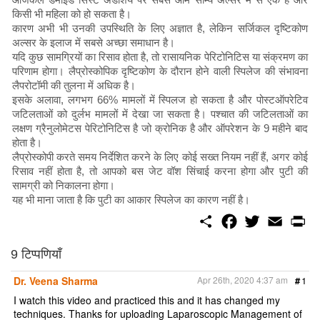
किसी भी महिला को हो सकता है।
कारण अभी भी उनकी उपस्थिति के लिए अज्ञात है, लेकिन सर्जिकल दृष्टिकोण
अल्सर के इलाज में सबसे अच्छा समाधान है।
यदि कुछ सामग्रियों का रिसाव होता है, तो रासायनिक पेरिटोनिटिस या संक्रमण का
परिणाम होगा। लैप्रोस्कोपिक दृष्टिकोण के दौरान होने वाली स्पिलेज की संभावना
लैपरोटॉमी की तुलना में अधिक है।
इसके अलावा, लगभग 66% मामलों में स्पिलज हो सकता है और पोस्टऑपरेटिव
जटिलताओं को दुर्लभ मामलों में देखा जा सकता है। पश्चात की जटिलताओं का
लक्षण ग्रैनुलोमेटस पेरिटोनिटिस है जो क्रोनिक है और ऑपरेशन के 9 महीने बाद
होता है।
लैप्रोस्कोपी करते समय निर्देशित करने के लिए कोई सख्त नियम नहीं हैं, अगर कोई
रिसाव नहीं होता है, तो आपको बस जेट वॉश सिंचाई करना होगा और पुटी की
सामग्री को निकालना होगा।
यह भी माना जाता है कि पुटी का आकार स्पिलेज का कारण नहीं है।
S
F
T
E
P
h
a
w
m
r
a
c
i
a
i
r
e
t
i
n
9 टिप्पणियाँ
e
b
t
l
t
o
e
Dr. Veena Sharma
Apr 26th, 2020 4:37 am
#
1
o
r
k
I watch this video and practiced this and it has changed my
techniques. Thanks for uploading Laparoscopic Management of