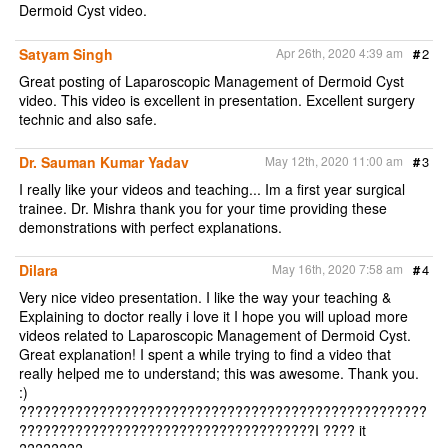
Dermoid Cyst video.
Satyam Singh
Apr 26th, 2020 4:39 am
#
2
Great posting of Laparoscopic Management of Dermoid Cyst
video. This video is excellent in presentation. Excellent surgery
technic and also safe.
Dr. Sauman Kumar Yadav
May 12th, 2020 11:00 am
#
3
I really like your videos and teaching... Im a first year surgical
trainee. Dr. Mishra thank you for your time providing these
demonstrations with perfect explanations.
Dilara
May 16th, 2020 7:58 am
#
4
Very nice video presentation. I like the way your teaching &
Explaining to doctor really i love it I hope you will upload more
videos related to Laparoscopic Management of Dermoid Cyst.
Great explanation! I spent a while trying to find a video that
really helped me to understand; this was awesome. Thank you.
:)
???????????????????????????????????????????????????
?????????????????????????????????????I ???? it