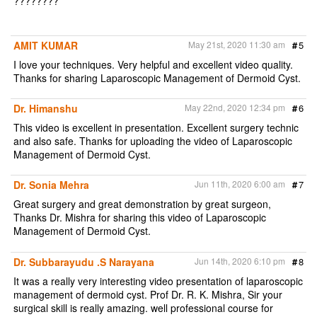
????????
AMIT KUMAR
May 21st, 2020 11:30 am
#
5
I love your techniques. Very helpful and excellent video quality.
Thanks for sharing Laparoscopic Management of Dermoid Cyst.
Dr. Himanshu
May 22nd, 2020 12:34 pm
#
6
This video is excellent in presentation. Excellent surgery technic
and also safe. Thanks for uploading the video of Laparoscopic
Management of Dermoid Cyst.
Dr. Sonia Mehra
Jun 11th, 2020 6:00 am
#
7
Great surgery and great demonstration by great surgeon,
Thanks Dr. Mishra for sharing this video of Laparoscopic
Management of Dermoid Cyst.
Dr. Subbarayudu .S Narayana
Jun 14th, 2020 6:10 pm
#
8
It was a really very interesting video presentation of laparoscopic
management of dermoid cyst. Prof Dr. R. K. Mishra, Sir your
surgical skill is really amazing. well professional course for