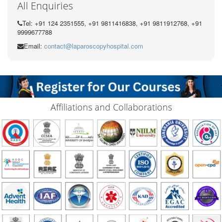
All Enquiries
Tel: +91 124 2351555, +91 9811416838, +91 9811912768, +91
9999677788
Email:
contact@laparoscopyhospital.com
Affiliations and Collaborations