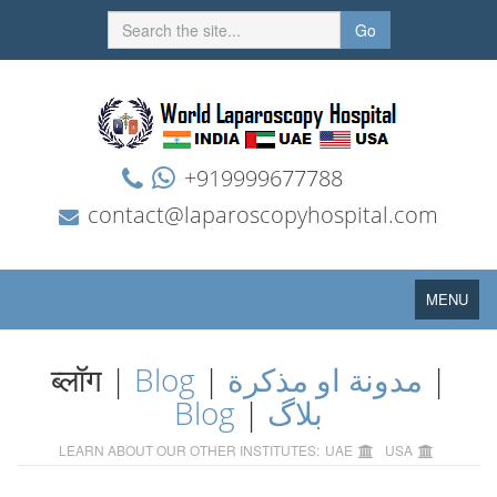
Go
+919999677788
contact@laparoscopyhospital.com
Toggle
MENU
navigation
ब्लॉग |
Blog
|
مدونة او مذكرة
|
Blog
|
بلاگ
LEARN ABOUT OUR OTHER INSTITUTES:
UAE
USA