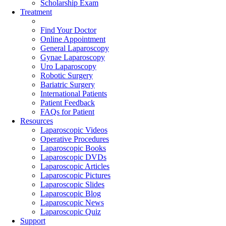
Scholarship Exam
Treatment
Find Your Doctor
Online Appointment
General Laparoscopy
Gynae Laparoscopy
Uro Laparoscopy
Robotic Surgery
Bariatric Surgery
International Patients
Patient Feedback
FAQs for Patient
Resources
Laparoscopic Videos
Operative Procedures
Laparoscopic Books
Laparoscopic DVDs
Laparoscopic Articles
Laparoscopic Pictures
Laparoscopic Slides
Laparoscopic Blog
Laparoscopic News
Laparoscopic Quiz
Support