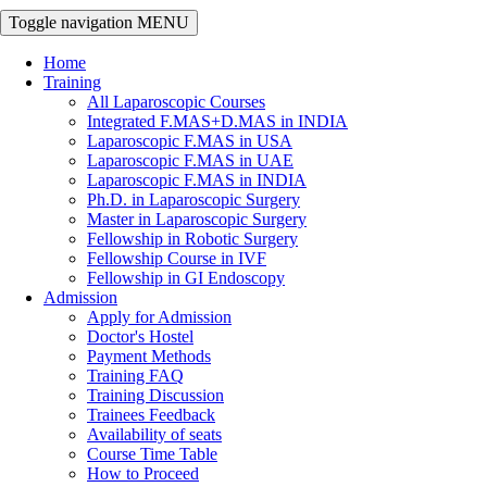
Toggle navigation
MENU
Home
Training
All Laparoscopic Courses
Integrated F.MAS+D.MAS in INDIA
Laparoscopic F.MAS in USA
Laparoscopic F.MAS in UAE
Laparoscopic F.MAS in INDIA
Ph.D. in Laparoscopic Surgery
Master in Laparoscopic Surgery
Fellowship in Robotic Surgery
Fellowship Course in IVF
Fellowship in GI Endoscopy
Admission
Apply for Admission
Doctor's Hostel
Payment Methods
Training FAQ
Training Discussion
Trainees Feedback
Availability of seats
Course Time Table
How to Proceed