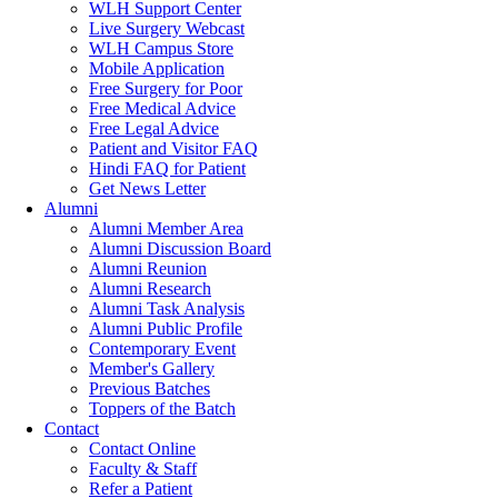
WLH Support Center
Live Surgery Webcast
WLH Campus Store
Mobile Application
Free Surgery for Poor
Free Medical Advice
Free Legal Advice
Patient and Visitor FAQ
Hindi FAQ for Patient
Get News Letter
Alumni
Alumni Member Area
Alumni Discussion Board
Alumni Reunion
Alumni Research
Alumni Task Analysis
Alumni Public Profile
Contemporary Event
Member's Gallery
Previous Batches
Toppers of the Batch
Contact
Contact Online
Faculty & Staff
Refer a Patient