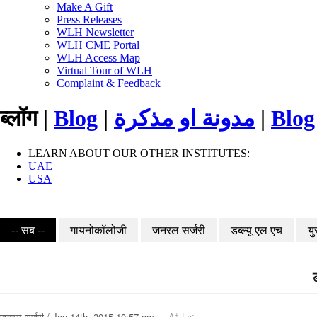
Make A Gift
Press Releases
WLH Newsletter
WLH CME Portal
WLH Access Map
Virtual Tour of WLH
Complaint & Feedback
ब्लॉग |
Blog
|
مدونة او مذكرة
|
Blog
LEARN ABOUT OUR OTHER INSTITUTES:
UAE
USA
-- सब --
गायनोकॉलोजी
जनरल सर्जरी
डब्ल्यू एल एच
यु
+
-
जनरल सर्जरी / Jan 14th, 2015 10:57 am
A
|
a