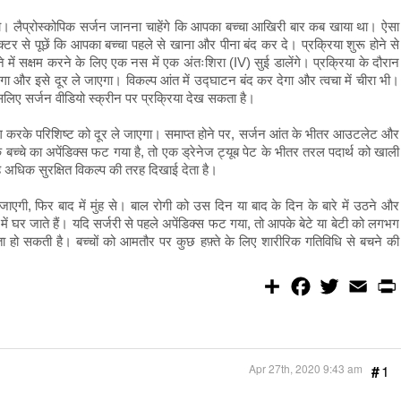
 हो। लैप्रोस्कोपिक सर्जन जानना चाहेंगे कि आपका बच्चा आखिरी बार कब खाया था। ऐसा
र से पूछें कि आपका बच्चा पहले से खाना और पीना बंद कर दे। प्रक्रिया शुरू होने से
में सक्षम करने के लिए एक नस में एक अंतःशिरा (IV) सुई डालेंगे। प्रक्रिया के दौरान
गा और इसे दूर ले जाएगा। विकल्प आंत में उद्घाटन बंद कर देगा और त्वचा में चीरा भी।
लिए सर्जन वीडियो स्क्रीन पर प्रक्रिया देख सकता है।
 उपयोग करके परिशिष्ट को दूर ले जाएगा। समाप्त होने पर, सर्जन आंत के भीतर आउटलेट और
च्चे का अपेंडिक्स फट गया है, तो एक ड्रेनेज ट्यूब पेट के भीतर तरल पदार्थ को खाली
 अधिक सुरक्षित विकल्प की तरह दिखाई देता है।
जाएगी, फिर बाद में मुंह से। बाल रोगी को उस दिन या बाद के दिन के बारे में उठने और
में घर जाते हैं। यदि सर्जरी से पहले अपेंडिक्स फट गया, तो आपके बेटे या बेटी को लगभग
 हो सकती है। बच्चों को आमतौर पर कुछ हफ़्ते के लिए शारीरिक गतिविधि से बचने की
S
F
T
E
h
a
w
m
a
c
i
a
r
e
t
i
e
b
t
l
o
e
o
r
Apr 27th, 2020 9:43 am
#
1
k